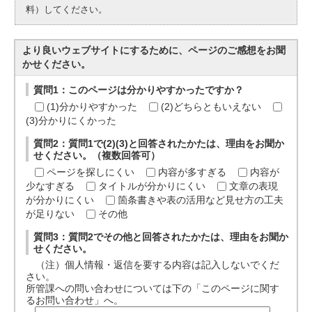
料）してください。
より良いウェブサイトにするために、ページのご感想をお聞
かせください。
質問1：このページは分かりやすかったですか？
(1)分かりやすかった
(2)どちらともいえない
(3)分かりにくかった
質問2：質問1で(2)(3)と回答されたかたは、理由をお聞か
せください。（複数回答可）
ページを探しにくい
内容が多すぎる
内容が
少なすぎる
タイトルが分かりにくい
文章の表現
が分かりにくい
箇条書きや表の活用など見せ方の工夫
が足りない
その他
質問3：質問2でその他と回答されたかたは、理由をお聞か
せください。
（注）個人情報・返信を要する内容は記入しないでくだ
さい。
所管課への問い合わせについては下の「このページに関す
るお問い合わせ」へ。