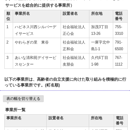
サービスを総合的に提供する事業所）
順
事業所名
設置者名
所在地
電話
位
番号
1
ハピネス川西シルバーデ
社会福祉法人
加茂3丁目
755-
イサービス
正心会
13-26
3310
2
やわらぎの里 東谷
社会福祉法人
一庫字北中
791-
正和会
島1-1
6500
3
あいな清和苑デイサービ
社会福祉法人
久代6丁目
767-
スセンター
友朋会
1-98
1112
以下の事業所は、高齢者の自立支援に向けた取り組みを積極的に行
っている事業所です。(町名順)
表の幅を切り替える
事業所一覧
事業所名
設置者名
所在地
電話
番号