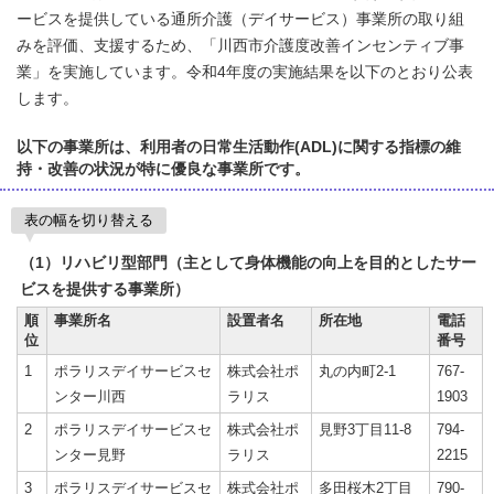
ービスを提供している通所介護（デイサービス）事業所の取り組
みを評価、支援するため、「川西市介護度改善インセンティブ事
業」を実施しています。令和4年度の実施結果を以下のとおり公表
します。
以下の事業所は、利用者の日常生活動作(ADL)に関する指標の維
持・改善の状況が特に優良な事業所です。
表の幅を切り替える
（1）リハビリ型部門（主として身体機能の向上を目的としたサー
ビスを提供する事業所）
順
事業所名
設置者名
所在地
電話
位
番号
1
ポラリスデイサービスセ
株式会社ポ
丸の内町2-1
767-
ンター川西
ラリス
1903
2
ポラリスデイサービスセ
株式会社ポ
見野3丁目11-8
794-
ンター見野
ラリス
2215
3
ポラリスデイサービスセ
株式会社ポ
多田桜木2丁目
790-