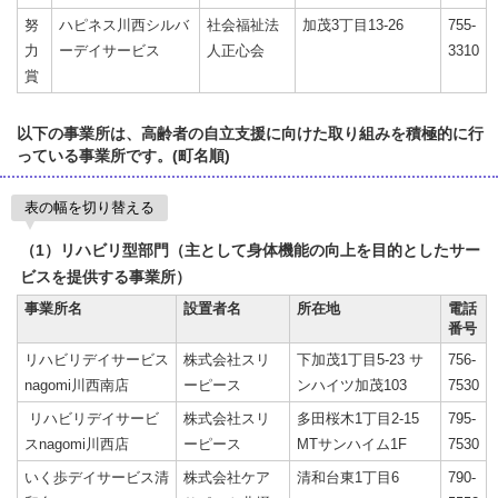
努
ハピネス川西シルバ
社会福祉法
加茂3丁目13-26
755-
力
ーデイサービス
人正心会
3310
賞
以下の事業所は、高齢者の自立支援に向けた取り組みを積極的に行
っている事業所です。(町名順)
表の幅を切り替える
（1）リハビリ型部門（主として身体機能の向上を目的としたサー
ビスを提供する事業所）
事業所名
設置者名
所在地
電話
番号
リハビリデイサービス
株式会社スリ
下加茂1丁目5-23 サ
756-
nagomi川西南店
ーピース
ンハイツ加茂103
7530
リハビリデイサービ
株式会社スリ
多田桜木1丁目2-15
795-
スnagomi川西店
ーピース
MTサンハイム1F
7530
いく歩デイサービス清
株式会社ケア
清和台東1丁目6
790-