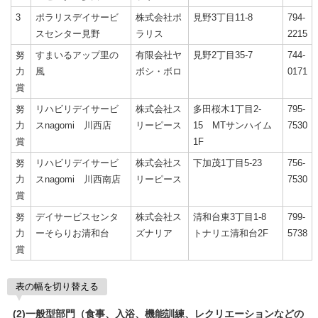
3
ポラリスデイサービ
株式会社ポ
見野3丁目11-8
794-
スセンター見野
ラリス
2215
努
すまいるアップ里の
有限会社ヤ
見野2丁目35-7
744-
力
風
ボシ・ボロ
0171
賞
努
リハビリデイサービ
株式会社ス
多田桜木1丁目2-
795-
力
スnagomi 川西店
リーピース
15 MTサンハイム
7530
賞
1F
努
リハビリデイサービ
株式会社ス
下加茂1丁目5-23
756-
力
スnagomi 川西南店
リーピース
7530
賞
努
デイサービスセンタ
株式会社ス
清和台東3丁目1-8
799-
力
ーそらりお清和台
ズナリア
トナリエ清和台2F
5738
賞
表の幅を切り替える
(2)一般型部門（食事、入浴、機能訓練、レクリエーションなどの