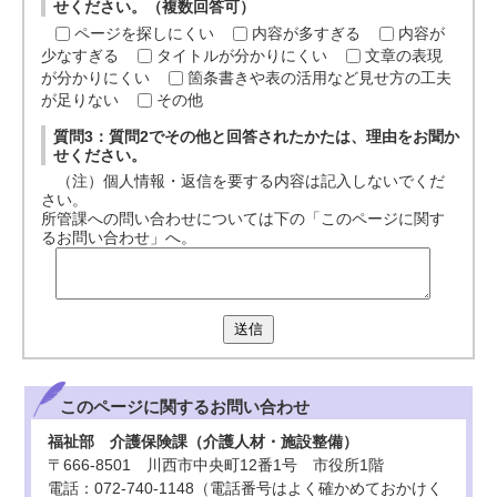
せください。（複数回答可）
ページを探しにくい
内容が多すぎる
内容が
少なすぎる
タイトルが分かりにくい
文章の表現
が分かりにくい
箇条書きや表の活用など見せ方の工夫
が足りない
その他
質問3：質問2でその他と回答されたかたは、理由をお聞か
せください。
（注）個人情報・返信を要する内容は記入しないでくだ
さい。
所管課への問い合わせについては下の「このページに関す
るお問い合わせ」へ。
送信
このページに関する
お問い合わせ
福祉部 介護保険課（介護人材・施設整備）
〒666-8501 川西市中央町12番1号 市役所1階
電話：072-740-1148（電話番号はよく確かめておかけく