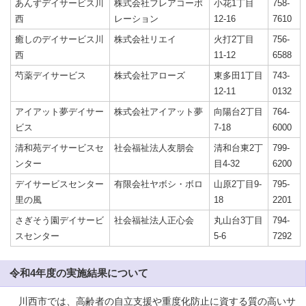
あんずデイサービス川
株式会社フレアコーポ
小花1丁目
758-
西
レーション
12-16
7610
癒しのデイサービス川
株式会社リエイ
火打2丁目
756-
西
11-12
6588
芍薬デイサービス
株式会社アローズ
東多田1丁目
743-
12-11
0132
アイアット夢デイサー
株式会社アイアット夢
向陽台2丁目
764-
ビス
7-18
6000
清和苑デイサービスセ
社会福祉法人友朋会
清和台東2丁
799-
ンター
目4-32
6200
デイサービスセンター
有限会社ヤボシ・ボロ
山原2丁目9-
795-
里の風
18
2201
さぎそう園デイサービ
社会福祉法人正心会
丸山台3丁目
794-
スセンター
5-6
7292
令和4年度の実施結果について
川西市では、高齢者の自立支援や重度化防止に資する質の高いサ