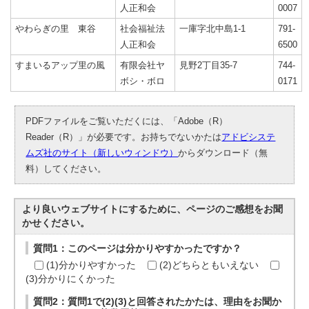
人正和会
0007
やわらぎの里 東谷
社会福祉法
一庫字北中島1-1
791-
人正和会
6500
すまいるアップ里の風
有限会社ヤ
見野2丁目35-7
744-
ボシ・ボロ
0171
PDFファイルをご覧いただくには、「Adobe（R）
Reader（R）」が必要です。お持ちでないかたは
アドビシステ
ムズ社のサイト（新しいウィンドウ）
からダウンロード（無
料）してください。
より良いウェブサイトにするために、ページのご感想をお聞
かせください。
質問1：このページは分かりやすかったですか？
(1)分かりやすかった
(2)どちらともいえない
(3)分かりにくかった
質問2：質問1で(2)(3)と回答されたかたは、理由をお聞か