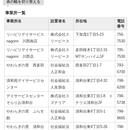
表の幅を切り替える
事業所一覧
事業所名
設置者名
所在地
電話
番号
リハビリデイサービス
株式会社ス
下加茂1丁目5-23
756-
nagomi 川西南店
リーピース
7530
リハビリデイサービス
株式会社ス
多田桜木1丁目2-15
795-
nagomi 川西店
リーピース
MTサンハイム1F
7530
やわらぎの里 西多田
社会福祉法
西多田2丁目1-7
793-
人正和会
6700
清和苑デイサービスセ
社会福祉法
清和台東2丁目4-32
799-
ンター
人友朋会
6200
デイサービスセンター
株式会社ス
清和台東3丁目1-8 ト
799-
そらりお清和台
ズナリア
ナリエ清和台2F
5738
やわらぎの里 ぷらす
社会福祉法
清和台東4丁目5-1
799-
館
人正和会
8665
やわらぎの里 清和台
社会福祉法
清和台東4丁目5-26
798-