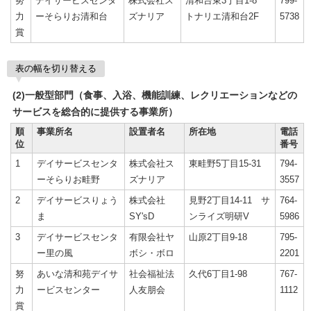
努
デイサービスセンタ
株式会社ス
清和台東3丁目1-8
799-
力
ーそらりお清和台
ズナリア
トナリエ清和台2F
5738
賞
表の幅を切り替える
(2)一般型部門（食事、入浴、機能訓練、レクリエーションなどの
サービスを総合的に提供する事業所）
順
事業所名
設置者名
所在地
電話
位
番号
1
デイサービスセンタ
株式会社ス
東畦野5丁目15-31
794-
ーそらりお畦野
ズナリア
3557
2
デイサービスりょう
株式会社
見野2丁目14-11 サ
764-
ま
SY'sD
ンライズ明研V
5986
3
デイサービスセンタ
有限会社ヤ
山原2丁目9-18
795-
ー里の風
ボシ・ボロ
2201
努
あいな清和苑デイサ
社会福祉法
久代6丁目1-98
767-
力
ービスセンター
人友朋会
1112
賞