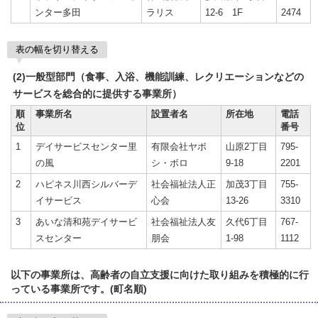
ンター多田
ラリス
12-6 1F
2474
表の幅を切り替える
(2)一般型部門（食事、入浴、機能訓練、レクリエーションなどの
サービスを総合的に提供する事業所）
順
事業所名
設置者名
所在地
電話
位
番号
1
デイサービスセンター里
有限会社ヤボ
山原2丁目
795-
の風
シ・ボロ
9-18
2201
2
ハピネス川西シルバーデ
社会福祉法人正
加茂3丁目
755-
イサービス
心会
13-26
3310
3
あいな清和苑デイサービ
社会福祉法人友
久代6丁目
767-
スセンター
朋会
1-98
1112
以下の事業所は、高齢者の自立支援に向けた取り組みを積極的に行
っている事業所です。(町名順)