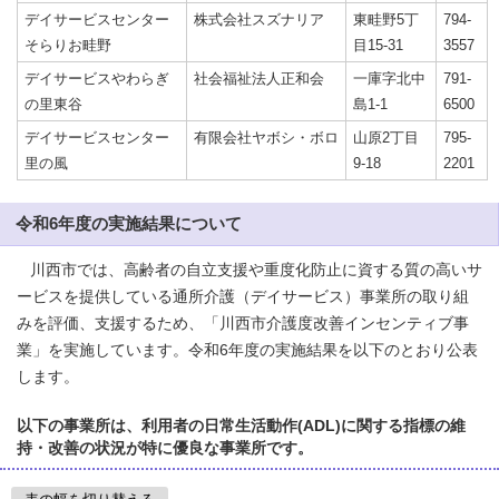
デイサービスセンター
株式会社スズナリア
東畦野5丁
794-
そらりお畦野
目15-31
3557
デイサービスやわらぎ
社会福祉法人正和会
一庫字北中
791-
の里東谷
島1-1
6500
デイサービスセンター
有限会社ヤボシ・ボロ
山原2丁目
795-
里の風
9-18
2201
令和6年度の実施結果について
川西市では、高齢者の自立支援や重度化防止に資する質の高いサ
ービスを提供している通所介護（デイサービス）事業所の取り組
みを評価、支援するため、「川西市介護度改善インセンティブ事
業」を実施しています。令和6年度の実施結果を以下のとおり公表
します。
以下の事業所は、利用者の日常生活動作(ADL)に関する指標の維
持・改善の状況が特に優良な事業所です。