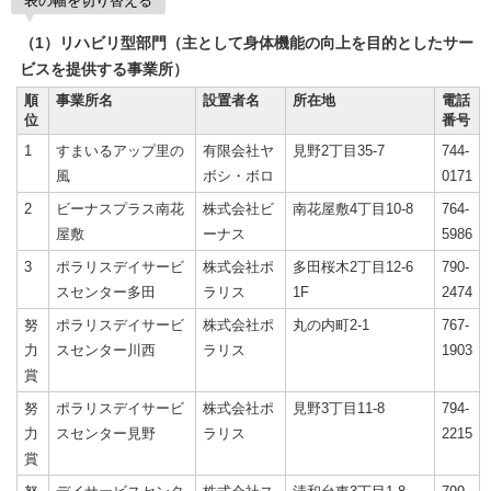
表の幅を切り替える
（1）リハビリ型部門（主として身体機能の向上を目的としたサー
ビスを提供する事業所）
順
事業所名
設置者名
所在地
電話
位
番号
1
すまいるアップ里の
有限会社ヤ
見野2丁目35-7
744-
風
ボシ・ボロ
0171
2
ビーナスプラス南花
株式会社ビ
南花屋敷4丁目10-8
764-
屋敷
ーナス
5986
3
ポラリスデイサービ
株式会社ポ
多田桜木2丁目12-6
790-
スセンター多田
ラリス
1F
2474
努
ポラリスデイサービ
株式会社ポ
丸の内町2-1
767-
力
スセンター川西
ラリス
1903
賞
努
ポラリスデイサービ
株式会社ポ
見野3丁目11-8
794-
力
スセンター見野
ラリス
2215
賞