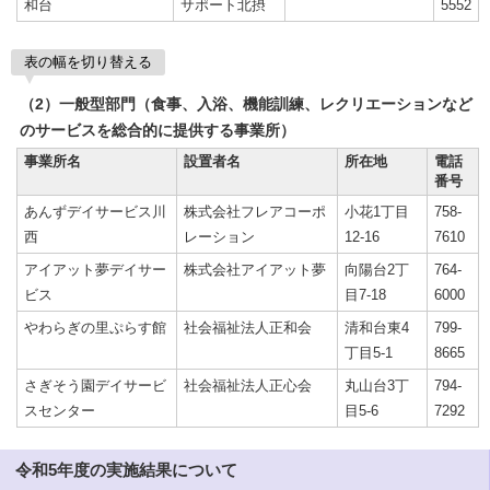
和台
サポート北摂
5552
表の幅を切り替える
（2）一般型部門（食事、入浴、機能訓練、レクリエーションなど
のサービスを総合的に提供する事業所）
事業所名
設置者名
所在地
電話
番号
あんずデイサービス川
株式会社フレアコーポ
小花1丁目
758-
西
レーション
12-16
7610
アイアット夢デイサー
株式会社アイアット夢
向陽台2丁
764-
ビス
目7-18
6000
やわらぎの里ぷらす館
社会福祉法人正和会
清和台東4
799-
丁目5-1
8665
さぎそう園デイサービ
社会福祉法人正心会
丸山台3丁
794-
スセンター
目5-6
7292
令和5年度の実施結果について