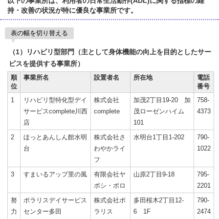
以下の事業所は、利用者の日常生活動作(ADL)に関する指標の維
持・改善の状況が特に優良な事業所です。
表の幅を切り替える
（1）リハビリ型部門（主として身体機能の向上を目的としたサー
ビスを提供する事業所）
順
事業所名
設置者名
所在地
電話
位
番号
1
リハビリ型特化型デイ
株式会社
加茂2丁目19-20 加
758-
サービスcomplete川西
complete
茂ローゼンハイム
4373
店
101
2
ほっとあんしん館水明
株式会社さ
水明台1丁目1-202
790-
台
わやかライ
1022
フ
3
すまいるアップ里の風
有限会社ヤ
山原2丁目9-18
795-
ボシ・ボロ
2201
努
ポラリスデイサービス
株式会社ポ
多田桜木2丁目12-
790-
力
センター多田
ラリス
6 1F
2474