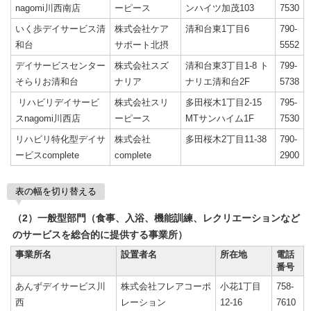
nagomi川西南店
ーピース
ンハイツ加茂103
7530
いく歩デイサービス清
株式会社ケア
清和台東1丁目6
790-
和台
サポート北摂
5552
デイサービスセンター
株式会社スズ
清和台東3丁目1-8 ト
799-
そらりお清和台
ナリア
ナリエ清和台2F
5738
リハビリデイサービ
株式会社スリ
多田桜木1丁目2-15
795-
スnagomi川西店
ーピース
MTサンハイム1F
7530
リハビリ特化型デイサ
株式会社
多田桜木2丁目11-38
790-
ービスcomplete
complete
2900
表の幅を切り替える
（2）一般型部門（食事、入浴、機能訓練、レクリエーションなど
のサービスを総合的に提供する事業所）
事業所名
設置者名
所在地
電話
番号
あんずデイサービス川
株式会社フレアコーポ
小花1丁目
758-
西
レーション
12-16
7610