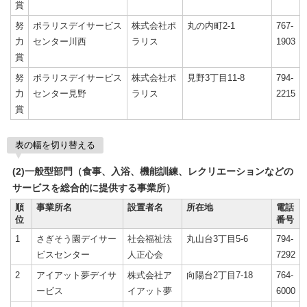
賞
努
ポラリスデイサービス
株式会社ポ
丸の内町2-1
767-
力
センター川西
ラリス
1903
賞
努
ポラリスデイサービス
株式会社ポ
見野3丁目11-8
794-
力
センター見野
ラリス
2215
賞
表の幅を切り替える
(2)一般型部門（食事、入浴、機能訓練、レクリエーションなどの
サービスを総合的に提供する事業所）
順
事業所名
設置者名
所在地
電話
位
番号
1
さぎそう園デイサー
社会福祉法
丸山台3丁目5-6
794-
ビスセンター
人正心会
7292
2
アイアット夢デイサ
株式会社ア
向陽台2丁目7-18
764-
ービス
イアット夢
6000