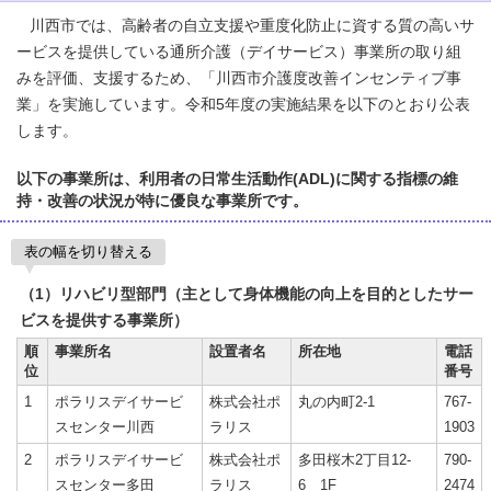
川西市では、高齢者の自立支援や重度化防止に資する質の高いサ
ービスを提供している通所介護（デイサービス）事業所の取り組
みを評価、支援するため、「川西市介護度改善インセンティブ事
業」を実施しています。令和5年度の実施結果を以下のとおり公表
します。
以下の事業所は、利用者の日常生活動作(ADL)に関する指標の維
持・改善の状況が特に優良な事業所です。
表の幅を切り替える
（1）リハビリ型部門（主として身体機能の向上を目的としたサー
ビスを提供する事業所）
順
事業所名
設置者名
所在地
電話
位
番号
1
ポラリスデイサービ
株式会社ポ
丸の内町2-1
767-
スセンター川西
ラリス
1903
2
ポラリスデイサービ
株式会社ポ
多田桜木2丁目12-
790-
スセンター多田
ラリス
6 1F
2474