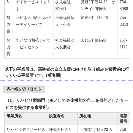
3
デイサービスりょう
株式会社
見野2丁目14-11 サ
764-
ま
SY'sD
ンライズ明研V
5986
努
ハピネス川西シルバ
社会福祉法
加茂3丁目13-26
755-
力
ーデイサービス
人正心会
3310
賞
努
あいな清和苑デイサ
社会福祉法
久代6丁目1-98
767-
力
ービスセンター
人友朋会
1112
賞
以下の事業所は、高齢者の自立支援に向けた取り組みを積極的に行
っている事業所です。(町名順)
表の幅を切り替える
（1）リハビリ型部門（主として身体機能の向上を目的としたサー
ビスを提供する事業所）
事業所名
設置者名
所在地
電話
番号
リハビリデイサービス
株式会社スリ
下加茂1丁目5-23 サ
756-