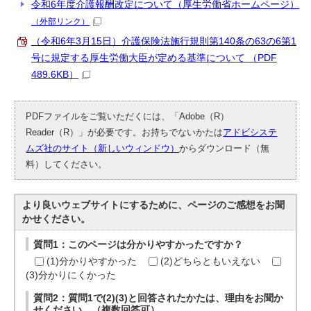
令和6年度介護報酬改定について（厚生労働省ホームページ）
（外部リンク）
（令和6年3月15日）介護保険法施行規則第140条の63の6第1
号に規定する厚生労働大臣が定める基準について （PDF
489.6KB）
PDFファイルをご覧いただくには、「Adobe（R）
Reader（R）」が必要です。お持ちでないかたは
アドビシステ
ムズ社のサイト（新しいウィンドウ）
からダウンロード（無
料）してください。
より良いウェブサイトにするために、ページのご感想をお聞
かせください。
質問1：このページは分かりやすかったですか？
(1)分かりやすかった
(2)どちらともいえない
(3)分かりにくかった
質問2：質問1で(2)(3)と回答されたかたは、理由をお聞か
せください。（複数回答可）