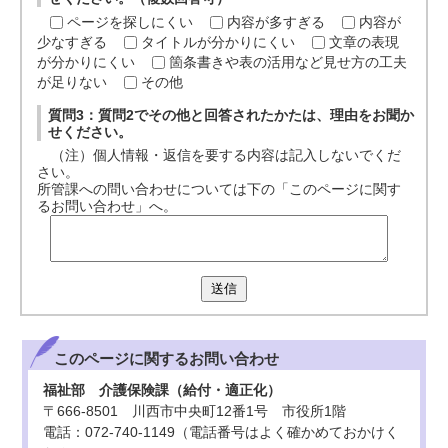
ページを探しにくい
内容が多すぎる
内容が
少なすぎる
タイトルが分かりにくい
文章の表現
が分かりにくい
箇条書きや表の活用など見せ方の工夫
が足りない
その他
質問3：質問2でその他と回答されたかたは、理由をお聞か
せください。
（注）個人情報・返信を要する内容は記入しないでくだ
さい。
所管課への問い合わせについては下の「このページに関す
るお問い合わせ」へ。
送信
このページに関する
お問い合わせ
福祉部 介護保険課（給付・適正化）
〒666-8501 川西市中央町12番1号 市役所1階
電話：072-740-1149（電話番号はよく確かめておかけく