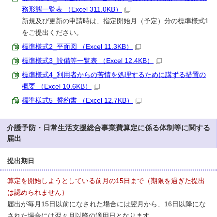
務形態一覧表 （Excel 311.0KB）
新規及び更新の申請時は、指定開始月（予定）分の標準様式1
をご提出ください。
標準様式2_平面図 （Excel 11.3KB）
標準様式3_設備等一覧表 （Excel 12.4KB）
標準様式4_利用者からの苦情を処理するために講ずる措置の
概要 （Excel 10.6KB）
標準様式5_誓約書 （Excel 12.7KB）
介護予防・日常生活支援総合事業費算定に係る体制等に関する
届出
提出期日
算定を開始しようとしている前月の15日まで（期限を過ぎた提出
は認められません）
届出が毎月15日以前になされた場合には翌月から、16日以降にな
された場合には翌々月以降の適用日となります。