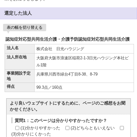
選定した法人
表の幅を切り替える
認知症対応型共同生活介護・介護予防認知症対応型共同生活介護
法人名
株式会社 日光ハウジング
法人所在地
大阪府大阪市浪速区稲荷2-1-3日光ハウジング本社ビ
ル1階
事業開設予定
兵庫県川西市緑台4丁目8-38、8-79
地
得点
99.3点／160点
より良いウェブサイトにするために、ページのご感想をお聞
かせください。
質問1：このページは分かりやすかったですか？
(1)分かりやすかった
(2)どちらともいえない
(3)分かりにくかった