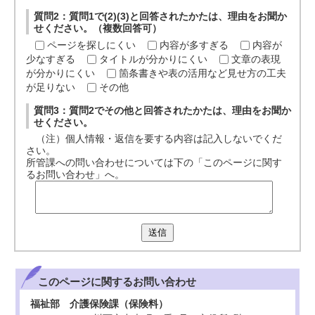
質問2：質問1で(2)(3)と回答されたかたは、理由をお聞か
せください。（複数回答可）
ページを探しにくい
内容が多すぎる
内容が
少なすぎる
タイトルが分かりにくい
文章の表現
が分かりにくい
箇条書きや表の活用など見せ方の工夫
が足りない
その他
質問3：質問2でその他と回答されたかたは、理由をお聞か
せください。
（注）個人情報・返信を要する内容は記入しないでくだ
さい。
所管課への問い合わせについては下の「このページに関す
るお問い合わせ」へ。
送信
このページに関する
お問い合わせ
福祉部 介護保険課（保険料）