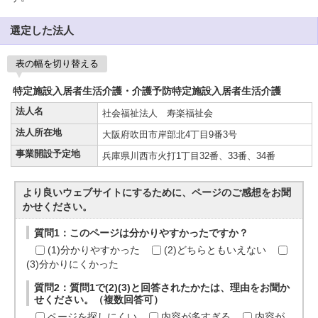
選定した法人
表の幅を切り替える
特定施設入居者生活介護・介護予防特定施設入居者生活介護
法人名
社会福祉法人 寿楽福祉会
法人所在地
大阪府吹田市岸部北4丁目9番3号
事業開設予定地
兵庫県川西市火打1丁目32番、33番、34番
より良いウェブサイトにするために、ページのご感想をお聞
かせください。
質問1：このページは分かりやすかったですか？
(1)分かりやすかった
(2)どちらともいえない
(3)分かりにくかった
質問2：質問1で(2)(3)と回答されたかたは、理由をお聞か
せください。（複数回答可）
ページを探しにくい
内容が多すぎる
内容が