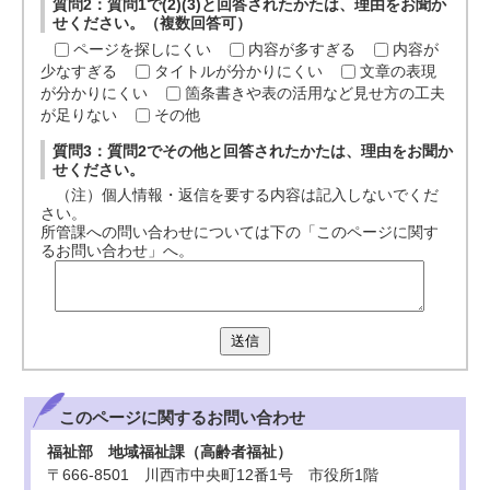
質問2：質問1で(2)(3)と回答されたかたは、理由をお聞か
せください。（複数回答可）
ページを探しにくい
内容が多すぎる
内容が
少なすぎる
タイトルが分かりにくい
文章の表現
が分かりにくい
箇条書きや表の活用など見せ方の工夫
が足りない
その他
質問3：質問2でその他と回答されたかたは、理由をお聞か
せください。
（注）個人情報・返信を要する内容は記入しないでくだ
さい。
所管課への問い合わせについては下の「このページに関す
るお問い合わせ」へ。
送信
このページに関する
お問い合わせ
福祉部 地域福祉課（高齢者福祉）
〒666-8501 川西市中央町12番1号 市役所1階