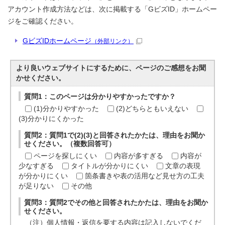
アカウント作成方法などは、次に掲載する「GビズID」ホームペー
ジをご確認ください。
GビズIDホームページ
（外部リンク）
より良いウェブサイトにするために、ページのご感想をお聞
かせください。
質問1：このページは分かりやすかったですか？
(1)分かりやすかった
(2)どちらともいえない
(3)分かりにくかった
質問2：質問1で(2)(3)と回答されたかたは、理由をお聞か
せください。（複数回答可）
ページを探しにくい
内容が多すぎる
内容が
少なすぎる
タイトルが分かりにくい
文章の表現
が分かりにくい
箇条書きや表の活用など見せ方の工夫
が足りない
その他
質問3：質問2でその他と回答されたかたは、理由をお聞か
せください。
（注）個人情報・返信を要する内容は記入しないでくだ