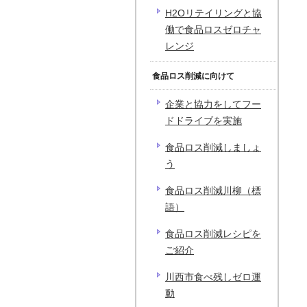
H2Oリテイリングと協
働で食品ロスゼロチャ
レンジ
食品ロス削減に向けて
企業と協力をしてフー
ドドライブを実施
食品ロス削減しましょ
う
食品ロス削減川柳（標
語）
食品ロス削減レシピを
ご紹介
川西市食べ残しゼロ運
動