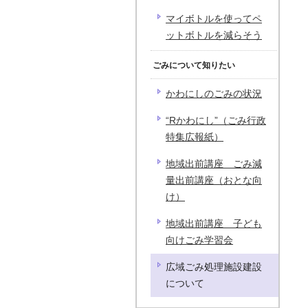
マイボトルを使ってペ
ットボトルを減らそう
ごみについて知りたい
かわにしのごみの状況
“Rかわにし”（ごみ行政
特集広報紙）
地域出前講座 ごみ減
量出前講座（おとな向
け）
地域出前講座 子ども
向けごみ学習会
広域ごみ処理施設建設
について