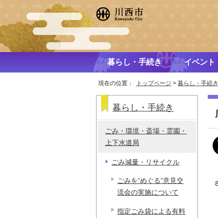
暮らし・手続き
イベント
現在の位置：
トップページ
>
暮らし・手続
暮らし・手続き
ごみ・環境・斎場・霊園・
上下水道局
ごみ減量・リサイクル
ごみを”めぐる”意見交
流会の実施について
指定ごみ袋による有料