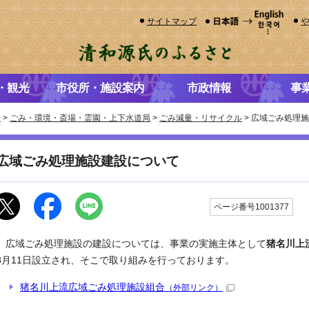
サイトマップ
・観光
市役所・施設案内
市政情報
事
き
>
ごみ・環境・斎場・霊園・上下水道局
>
ごみ減量・リサイクル
> 広域ごみ処理
広域ごみ処理施設建設について
更
ページ番号1001377
広域ごみ処理施設の建設については、事業の実施主体として
猪名川上
8月11日設立され、そこで取り組みを行っております。
猪名川上流広域ごみ処理施設組合
（外部リンク）