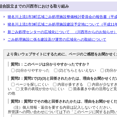
組合設立までの川西市における取り組み
猪名川上流1市3町広域ごみ処理施設整備検討委員会の報告書（平成1
猪名川上流1市3町広域ごみ処理施設建設予定地について（平成11年
新ごみ処理センターの広域化について （川西市からのお知らせ）（
ごみ処理施設に係る建設及び運営の広域化への取組について
より良いウェブサイトにするために、ページのご感想をお聞かせく
質問1：このページは分かりやすかったですか？
(1)分かりやすかった
(2)どちらともいえない
(3)
質問2：質問1で(2)(3)と回答されたかたは、理由をお聞かせく
ページを探しにくい
内容が多すぎる
内容が少なす
い
文章の表現が分かりにくい
箇条書きや表の活用など見
の他
質問3：質問2でその他と回答されたかたは、理由をお聞かせく
（注）個人情報・返信を要する内容は記入しないでください。
所管課への問い合わせについては下の「このページに関するお問