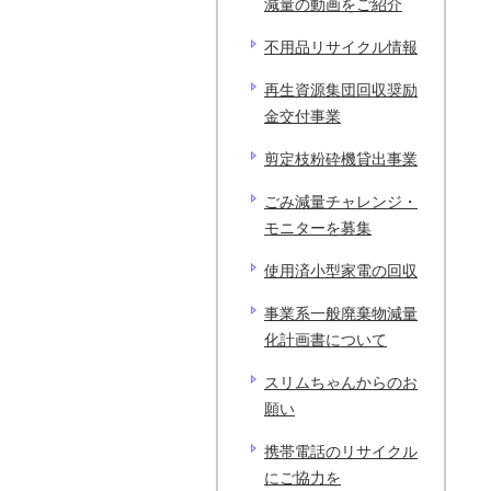
減量の動画をご紹介
不用品リサイクル情報
再生資源集団回収奨励
金交付事業
剪定枝粉砕機貸出事業
ごみ減量チャレンジ・
モニターを募集
使用済小型家電の回収
事業系一般廃棄物減量
化計画書について
スリムちゃんからのお
願い
携帯電話のリサイクル
にご協力を