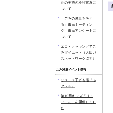
化の実施の検討状況に
ついて
「ごみの減量を考え
る」市民ミーティン
グ、市民アンケートに
ついて
エコ・クッキングでご
みダイエット（大阪ガ
スネットワーク協力）
ごみ減量イベント情報
リユース子ども服『ふ
クレル』
第10回キッズ「り・
ぼ・ん」を開催しまし
た