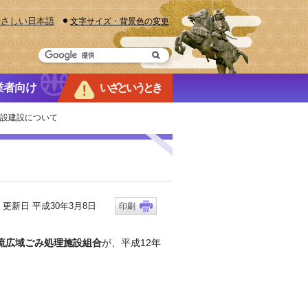
やさしい日本語
文字サイズ・背景色の変更
業者向け
いざというとき
施設建設について
新日 平成30年3月8日
印刷
流広域ごみ処理施設組合
が、平成12年