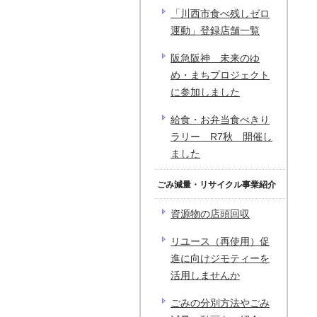
「川西市食べ残しゼロ
運動」登録店舗一覧
阪急阪神 未来のゆ
め・まちプロジェクト
に参加しました
給食・お弁当食べきり
ラリー R7秋 開催し
ました
ごみ減量・リサイクル事業紹介
資源物の店頭回収
リユース（再使用）促
進に向けジモティーを
活用しませんか
ごみの分別方法やごみ