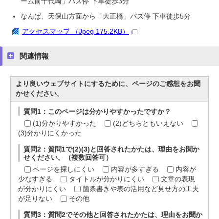
ーム前千代崎」バス停 下車徒歩3分
なんば、天保山方面から「大正橋」バス停 下車徒歩5分
アクセスマップ （Jpeg 175.2KB）
関連情報
より良いウェブサイトにするために、ページのご感想をお聞
かせください。
質問1：このページは分かりやすかったですか？
(1)分かりやすかった
(2)どちらともいえない
(3)分かりにくかった
質問2：質問1で(2)(3)と回答されたかたは、理由をお聞か
せください。（複数回答可）
ページを探しにくい
内容が多すぎる
内容が
少なすぎる
タイトルが分かりにくい
文章の表現
が分かりにくい
箇条書きや表の活用など見せ方の工夫
が足りない
その他
質問3：質問2でその他と回答されたかたは、理由をお聞か