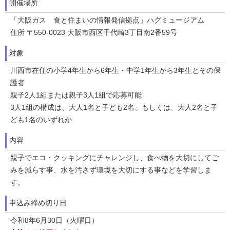
開催場所
「大阪ガス 食と住まいの情報発信拠点」ハグミュージアム
住所 〒550-0023 大阪市西区千代崎3丁目南2番59号
対象
川西市在住の小学4年生から6年生・中学1年生から3年生とその保
護者
親子2人1組または親子3人1組で応募可能
3人1組の構成は、大人1名と子ども2名、もしくは、大人2名と子
ども1名のいずれか
内容
親子でエコ・クッキングにチャレンジし、食べ物を大切にしてご
みを減らす事、水を汚さず環境を大切にする事などを学習しま
す。
申込み締め切り日
令和8年6月30日（火曜日）