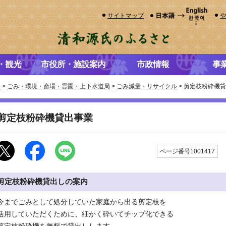
サイトマップ
・観光
市役所・施設案内
市政情報
事
き
>
ごみ・環境・斎場・霊園・上下水道局
>
ごみ減量・リサイクル
> 剪定枝粉砕機
剪定枝粉砕機貸出事業
ページ番号1001417
剪定枝粉砕機貸出しの案内
今までごみとして処分していた家庭から出る剪定枝を
活用していただくために、細かく砕いてチップ化できる