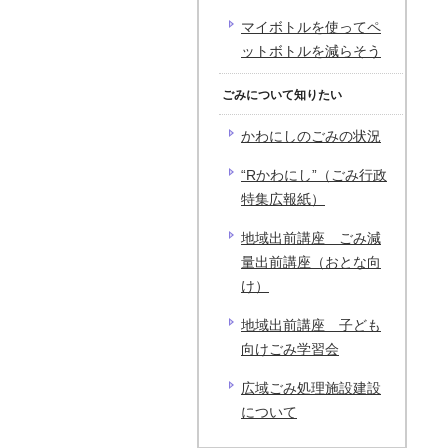
マイボトルを使ってペ
ットボトルを減らそう
ごみについて知りたい
かわにしのごみの状況
“Rかわにし”（ごみ行政
特集広報紙）
地域出前講座 ごみ減
量出前講座（おとな向
け）
地域出前講座 子ども
向けごみ学習会
広域ごみ処理施設建設
について