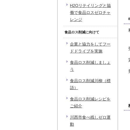
H2Oリテイリングと協
働で食品ロスゼロチャ
レンジ
食品ロス削減に向けて
企業と協力をしてフー
ドドライブを実施
食品ロス削減しましょ
う
食品ロス削減川柳（標
語）
食品ロス削減レシピを
ご紹介
川西市食べ残しゼロ運
動