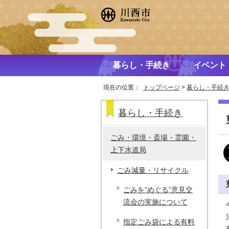
暮らし・手続き
イベント
現在の位置：
トップページ
>
暮らし・手続
暮らし・手続き
ごみ・環境・斎場・霊園・
上下水道局
ごみ減量・リサイクル
ごみを”めぐる”意見交
流会の実施について
指定ごみ袋による有料