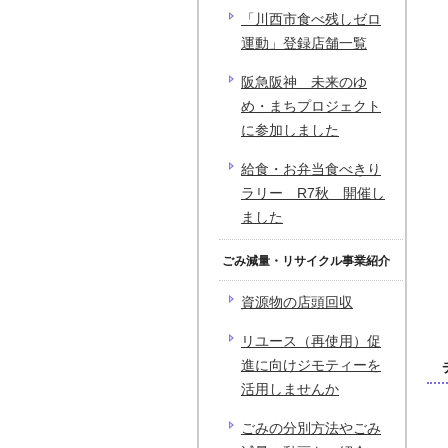
「川西市食べ残しゼロ
運動」登録店舗一覧
阪急阪神 未来のゆ
め・まちプロジェクト
に参加しました
給食・お弁当食べきり
ラリー R7秋 開催し
ました
ごみ減量・リサイクル事業紹介
資源物の店頭回収
リユース（再使用）促
進に向けジモティーを
活用しませんか
ごみの分別方法やごみ