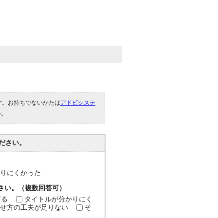
です。お持ちでないかたは
アドビシステ
い。
ださい。
分かりにくかった
ださい。（複数回答可）
ぎる
タイトルが分かりにく
せ方の工夫が足りない
そ