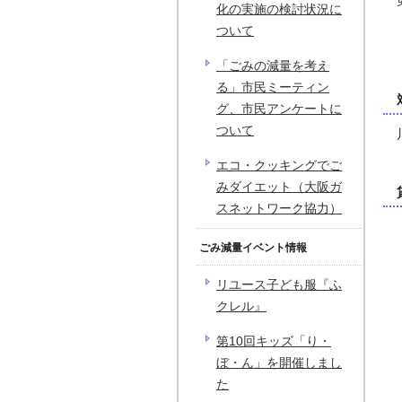
化の実施の検討状況に
ついて
「ごみの減量を考え
る」市民ミーティン
グ、市民アンケートに
ついて
エコ・クッキングでご
みダイエット（大阪ガ
スネットワーク協力）
ごみ減量イベント情報
リユース子ども服『ふ
クレル』
第10回キッズ「り・
ぼ・ん」を開催しまし
た