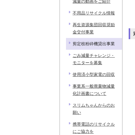
減量の動画をご紹介
不用品リサイクル情報
再生資源集団回収奨励
金交付事業
剪定枝粉砕機貸出事業
ごみ減量チャレンジ・
モニターを募集
使用済小型家電の回収
事業系一般廃棄物減量
化計画書について
スリムちゃんからのお
願い
携帯電話のリサイクル
にご協力を