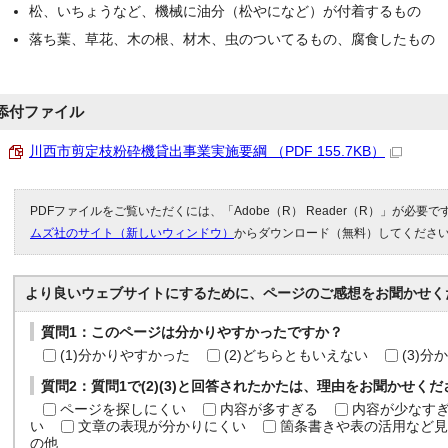
松、いちょうなど、機械に油分（松やになど）が付着するもの
落ち葉、草花、木の根、材木、虫のついてるもの、腐食したもの
添付ファイル
川西市剪定枝粉砕機貸出事業実施要綱 （PDF 155.7KB）
PDFファイルをご覧いただくには、「Adobe（R） Reader（R）」が必要
ムズ社のサイト（新しいウィンドウ）
からダウンロード（無料）してくださ
より良いウェブサイトにするために、ページのご感想をお聞かせく
質問1：このページは分かりやすかったですか？
(1)分かりやすかった
(2)どちらともいえない
(3)
質問2：質問1で(2)(3)と回答されたかたは、理由をお聞かせく
ページを探しにくい
内容が多すぎる
内容が少なす
い
文章の表現が分かりにくい
箇条書きや表の活用など見
の他