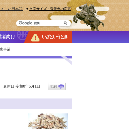
やさしい日本語
文字サイズ・背景色の変更
業者向け
いざというとき
貸出事業
更新日 令和8年5月1日
印刷