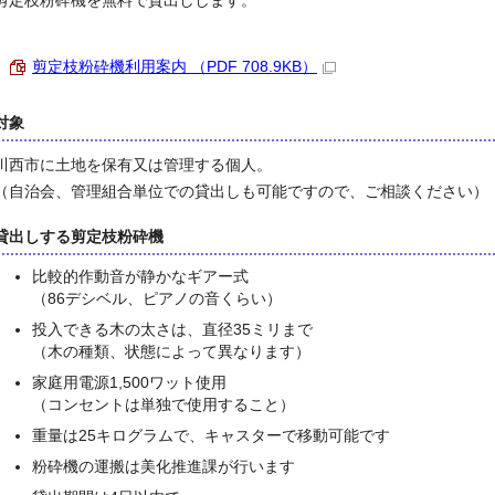
剪定枝粉砕機を無料で貸出しします。
剪定枝粉砕機利用案内 （PDF 708.9KB）
対象
川西市に土地を保有又は管理する個人。
（自治会、管理組合単位での貸出しも可能ですので、ご相談ください）
貸出しする剪定枝粉砕機
比較的作動音が静かなギアー式
（86デシベル、ピアノの音くらい）
投入できる木の太さは、直径35ミリまで
（木の種類、状態によって異なります）
家庭用電源1,500ワット使用
（コンセントは単独で使用すること）
重量は25キログラムで、キャスターで移動可能です
粉砕機の運搬は美化推進課が行います