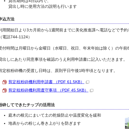
貸出期間は4日以内で、
貸出し時に使用方法の説明も行います
申込方法
利用開始日より3カ月前から1週間前までに美化推進課へ電話などで予約
（電話744-1124）
受付時間は月曜日から金曜日（水曜日、祝日、年末年始は除く）の午前8時
貸出しにあたり同意事項を確認のうえ利用申請書に記入いただきます。
剪定枝粉砕機の受渡し日時は、原則平日午後1時半頃となります。
剪定枝粉砕機利用申請書 （PDF 61.5KB）
剪定枝粉砕機利用遵守事項 （PDF 45.5KB）
粉砕してできたチップの活用法
庭木の根元にまいて土の乾燥防止や温度変化を緩和
地表からの粉じん巻き上がりを防ぎます