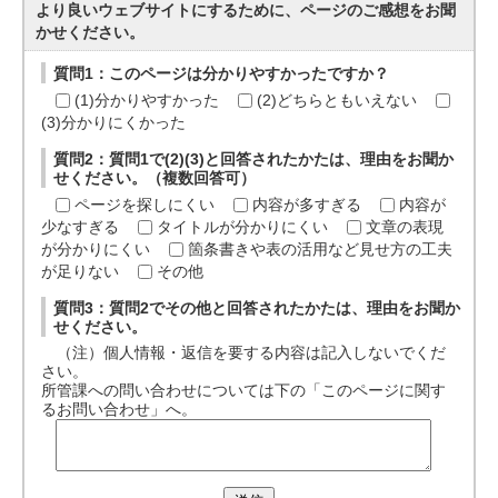
より良いウェブサイトにするために、ページのご感想をお聞
かせください。
質問1：このページは分かりやすかったですか？
(1)分かりやすかった
(2)どちらともいえない
(3)分かりにくかった
質問2：質問1で(2)(3)と回答されたかたは、理由をお聞か
せください。（複数回答可）
ページを探しにくい
内容が多すぎる
内容が
少なすぎる
タイトルが分かりにくい
文章の表現
が分かりにくい
箇条書きや表の活用など見せ方の工夫
が足りない
その他
質問3：質問2でその他と回答されたかたは、理由をお聞か
せください。
（注）個人情報・返信を要する内容は記入しないでくだ
さい。
所管課への問い合わせについては下の「このページに関す
るお問い合わせ」へ。