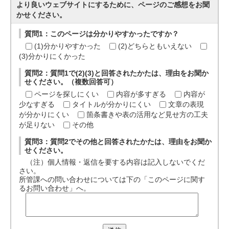
より良いウェブサイトにするために、ページのご感想をお聞
かせください。
質問1：このページは分かりやすかったですか？
(1)分かりやすかった
(2)どちらともいえない
(3)分かりにくかった
質問2：質問1で(2)(3)と回答されたかたは、理由をお聞か
せください。（複数回答可）
ページを探しにくい
内容が多すぎる
内容が
少なすぎる
タイトルが分かりにくい
文章の表現
が分かりにくい
箇条書きや表の活用など見せ方の工夫
が足りない
その他
質問3：質問2でその他と回答されたかたは、理由をお聞か
せください。
（注）個人情報・返信を要する内容は記入しないでくだ
さい。
所管課への問い合わせについては下の「このページに関す
るお問い合わせ」へ。