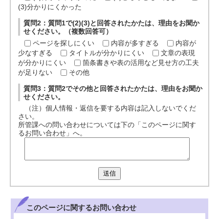
(3)分かりにくかった
質問2：質問1で(2)(3)と回答されたかたは、理由をお聞か
せください。（複数回答可）
ページを探しにくい
内容が多すぎる
内容が
少なすぎる
タイトルが分かりにくい
文章の表現
が分かりにくい
箇条書きや表の活用など見せ方の工夫
が足りない
その他
質問3：質問2でその他と回答されたかたは、理由をお聞か
せください。
（注）個人情報・返信を要する内容は記入しないでくだ
さい。
所管課への問い合わせについては下の「このページに関す
るお問い合わせ」へ。
送信
このページに関する
お問い合わせ