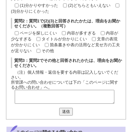
(1)分かりやすかった
(2)どちらともいえない
(3)分かりにくかった
質問2：質問1で(2)(3)と回答されたかたは、理由をお聞か
せください。（複数回答可）
ページを探しにくい
内容が多すぎる
内容が
少なすぎる
タイトルが分かりにくい
文章の表現
が分かりにくい
箇条書きや表の活用など見せ方の工夫
が足りない
その他
質問3：質問2でその他と回答されたかたは、理由をお聞か
せください。
（注）個人情報・返信を要する内容は記入しないでくだ
さい。
所管課への問い合わせについては下の「このページに関す
るお問い合わせ」へ。
送信