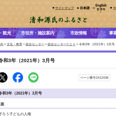
サイトマップ
・観光
市役所・施設案内
市政情報
事
案内
>
文化・教育
>
総合センター
>
総合センターだより
> 令和3年（2021年）3月号
令和3年（2021年）3月号
更
ページ番号1012436
令和3年（2021年）3月号
1面
守ろう子どもの人権