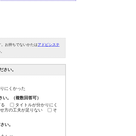
です。お持ちでないかたは
アドビシステ
い。
ださい。
分かりにくかった
ださい。（複数回答可）
ぎる
タイトルが分かりにく
せ方の工夫が足りない
そ
ださい。