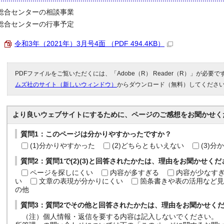
総合センターの相談事業
総合センターの行事予定
令和3年（2021年）3月号4面 （PDF 494.4KB）
PDFファイルをご覧いただくには、「Adobe（R） Reader（R）」が必要
ムズ社のサイト（新しいウィンドウ）
からダウンロード（無料）してくださ
より良いウェブサイトにするために、ページのご感想をお聞かせく
質問1：このページは分かりやすかったですか？
(1)分かりやすかった
(2)どちらともいえない
(3)
質問2：質問1で(2)(3)と回答されたかたは、理由をお聞かせく
ページを探しにくい
内容が多すぎる
内容が少なす
い
文章の表現が分かりにくい
箇条書きや表の活用など見
の他
質問3：質問2でその他と回答されたかたは、理由をお聞かせく
（注）個人情報・返信を要する内容は記入しないでください。