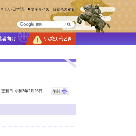
やさしい日本語
文字サイズ・背景色の変更
業者向け
いざというとき
新日 令和3年2月26日
印刷