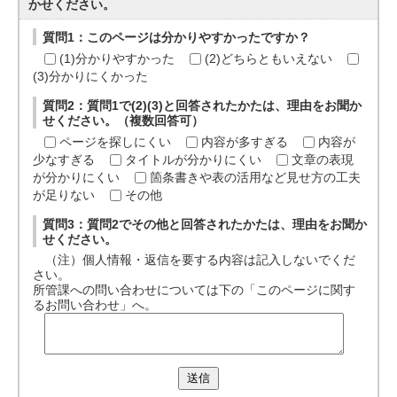
かせください。
質問1：このページは分かりやすかったですか？
(1)分かりやすかった
(2)どちらともいえない
(3)分かりにくかった
質問2：質問1で(2)(3)と回答されたかたは、理由をお聞か
せください。（複数回答可）
ページを探しにくい
内容が多すぎる
内容が
少なすぎる
タイトルが分かりにくい
文章の表現
が分かりにくい
箇条書きや表の活用など見せ方の工夫
が足りない
その他
質問3：質問2でその他と回答されたかたは、理由をお聞か
せください。
（注）個人情報・返信を要する内容は記入しないでくだ
さい。
所管課への問い合わせについては下の「このページに関す
るお問い合わせ」へ。
送信