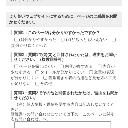
より良いウェブサイトにするために、ページのご感想をお聞
かせください。
質問1：このページは分かりやすかったですか？
(1)分かりやすかった
(2)どちらともいえない
(3)分かりにくかった
質問2：質問1で(2)(3)と回答されたかたは、理由をお聞か
せください。（複数回答可）
ページを探しにくい
内容が多すぎる
内容が
少なすぎる
タイトルが分かりにくい
文章の表現
が分かりにくい
箇条書きや表の活用など見せ方の工夫
が足りない
その他
質問3：質問2でその他と回答されたかたは、理由をお聞か
せください。
（注）個人情報・返信を要する内容は記入しないでくだ
さい。
所管課への問い合わせについては下の「このページに関す
るお問い合わせ」へ。