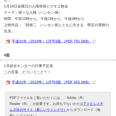
ん」
1月18日金曜日の人権啓発ビデオ上映会
テーマ：様々な人権（ハンセン病）
時間：午前10時から、午後1時から、午後4時から
上映作品：「谺雄二 ハンセン病とともに生きる 熊笹の尾根の
生涯」
平成31年（2019年）1月号3面 （PDF 791.5KB）
4面
1月総合センターの行事予定表
この言葉…どういうこと？！
平成31年（2019年）1月号4面 （PDF 455.0KB）
PDFファイルをご覧いただくには、「Adobe（R）
Reader（R）」が必要です。お持ちでないかたは
アドビシステ
ムズ社のサイト（新しいウィンドウ）
からダウンロード（無
料）してください。