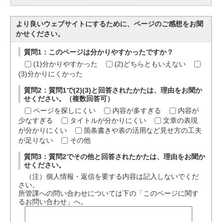
より良いウェブサイトにするために、ページのご感想をお聞
かせください。
質問1：このページは分かりやすかったですか？
(1)分かりやすかった
(2)どちらともいえない
(3)分かりにくかった
質問2：質問1で(2)(3)と回答されたかたは、理由をお聞か
せください。（複数回答可）
ページを探しにくい
内容が多すぎる
内容が
少なすぎる
タイトルが分かりにくい
文章の表現
が分かりにくい
箇条書きや表の活用など見せ方の工夫
が足りない
その他
質問3：質問2でその他と回答されたかたは、理由をお聞か
せください。
（注）個人情報・返信を要する内容は記入しないでくだ
さい。
所管課への問い合わせについては下の「このページに関す
るお問い合わせ」へ。