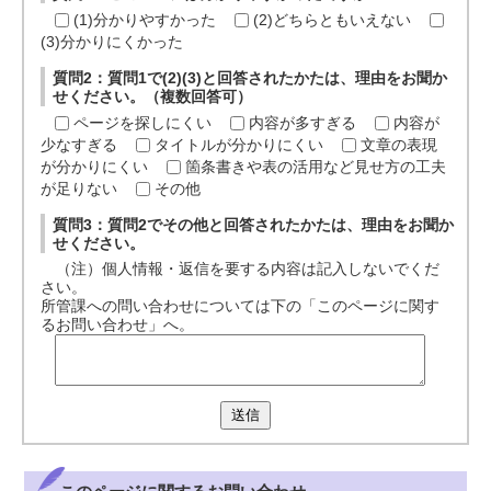
(1)分かりやすかった
(2)どちらともいえない
(3)分かりにくかった
質問2：質問1で(2)(3)と回答されたかたは、理由をお聞か
せください。（複数回答可）
ページを探しにくい
内容が多すぎる
内容が
少なすぎる
タイトルが分かりにくい
文章の表現
が分かりにくい
箇条書きや表の活用など見せ方の工夫
が足りない
その他
質問3：質問2でその他と回答されたかたは、理由をお聞か
せください。
（注）個人情報・返信を要する内容は記入しないでくだ
さい。
所管課への問い合わせについては下の「このページに関す
るお問い合わせ」へ。
送信