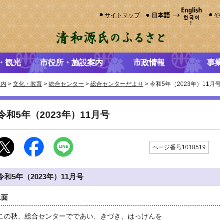
サイトマップ
・観光
市役所・施設案内
市政情報
事
案内
>
文化・教育
>
総合センター
>
総合センターだより
> 令和5年（2023年）11月
令和5年（2023年）11月号
更
ページ番号1018519
令和5年（2023年）11月号
1面
この秋、総合センターでであい、きづき、はっけんを