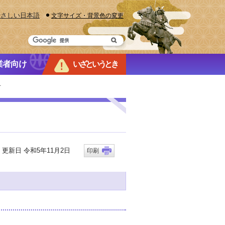
やさしい日本語
文字サイズ・背景色の変更
業者向け
いざというとき
号
新日 令和5年11月2日
印刷