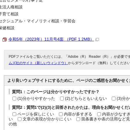
総合センターの行事予定
生活人権相談
子育て相談
セクシュアル・マイノリティ相談・学習会
保健相談
令和5年（2023年）11月号4面 （PDF 1.2MB）
PDFファイルをご覧いただくには、「Adobe（R） Reader（R）」が必要
ムズ社のサイト（新しいウィンドウ）
からダウンロード（無料）してくださ
より良いウェブサイトにするために、ページのご感想をお聞かせく
質問1：このページは分かりやすかったですか？
(1)分かりやすかった
(2)どちらともいえない
(3)
質問2：質問1で(2)(3)と回答されたかたは、理由をお聞かせく
ページを探しにくい
内容が多すぎる
内容が少なす
い
文章の表現が分かりにくい
箇条書きや表の活用など見
の他