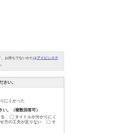
です。お持ちでないかたは
アドビシステ
い。
ださい。
分かりにくかった
ださい。（複数回答可）
ぎる
タイトルが分かりにく
せ方の工夫が足りない
そ