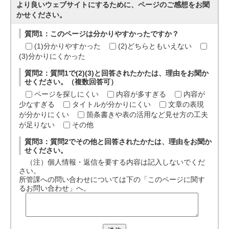
より良いウェブサイトにするために、ページのご感想をお聞
かせください。
質問1：このページは分かりやすかったですか？
(1)分かりやすかった
(2)どちらともいえない
(3)分かりにくかった
質問2：質問1で(2)(3)と回答されたかたは、理由をお聞か
せください。（複数回答可）
ページを探しにくい
内容が多すぎる
内容が
少なすぎる
タイトルが分かりにくい
文章の表現
が分かりにくい
箇条書きや表の活用など見せ方の工夫
が足りない
その他
質問3：質問2でその他と回答されたかたは、理由をお聞か
せください。
（注）個人情報・返信を要する内容は記入しないでくだ
さい。
所管課への問い合わせについては下の「このページに関す
るお問い合わせ」へ。