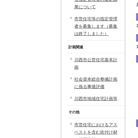
果について
市営住宅等の指定管理
者を募集します（募集
は終了しました）
計画関連
川西市公営住宅基本計
画
社会資本総合整備計画
に係る事後評価
川西市地域住宅計画等
その他
市営住宅におけるアス
ベストを含む吹付け材