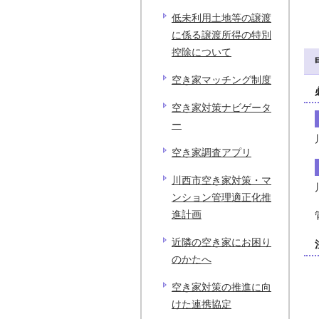
低未利用土地等の譲渡
に係る譲渡所得の特別
控除について
空き家マッチング制度
空き家対策ナビゲータ
ー
空き家調査アプリ
川西市空き家対策・マ
ンション管理適正化推
進計画
近隣の空き家にお困り
のかたへ
空き家対策の推進に向
けた連携協定