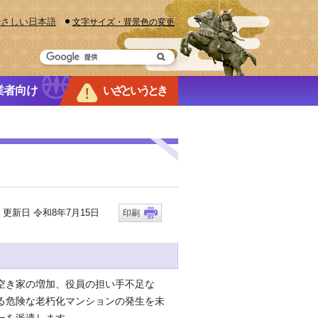
やさしい日本語
文字サイズ・背景色の変更
業者向け
いざというとき
新日 令和8年7月15日
印刷
空き家の増加、役員の担い手不足な
る危険な老朽化マンションの発生を未