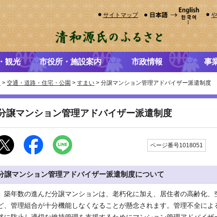
サイトマップ
・観光
市役所・施設案内
市政情報
事
き
>
交通・道路・住宅・公園
>
すまい
> 分譲マンション管理アドバイザー派遣制度
分譲マンション管理アドバイザー派遣制度
更
ページ番号1018051
分譲マンション管理アドバイザー派遣制度について
築年数の進んだ分譲マンションは、老朽化に加え、居住者の高齢化、
ど、管理組合が十分機能しなくなることが懸念されます。管理不全によ