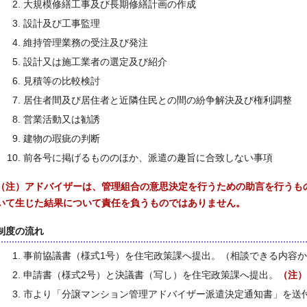
大規模修繕工事及び長期修繕計画の作成
設計及び工事監理
維持管理業務の受注及び発注
設計又は施工業者の選定及び紹介
見積等の比較検討
居住者間及び居住者と近隣住民との間の紛争解決及び権利調整
営業活動又は勧誘
建物の瑕疵の判断
前各号に掲げるもののほか、派遣の趣旨に合致しない事項
（注）アドバイザーは、管理組合の意思決定を行うための助言を行うも
いて生じた結果について責任を負うものではありません。
制度の流れ
事前協議書（様式1号）を住宅政策課へ提出。（相談できる内容
申請書（様式2号）と決議書（写し）を住宅政策課へ提出。
（注）
市より「分譲マンション管理アドバイザー派遣決定通知書」を送