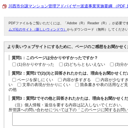
川西市分譲マンション管理アドバイザー派遣事業実施要綱 （PDF 11
PDFファイルをご覧いただくには、「Adobe（R） Reader（R）」が必要
ムズ社のサイト（新しいウィンドウ）
からダウンロード（無料）してくださ
より良いウェブサイトにするために、ページのご感想をお聞かせく
質問1：このページは分かりやすかったですか？
(1)分かりやすかった
(2)どちらともいえない
(3)
質問2：質問1で(2)(3)と回答されたかたは、理由をお聞かせく
ページを探しにくい
内容が多すぎる
内容が少なす
い
文章の表現が分かりにくい
箇条書きや表の活用など見
の他
質問3：質問2でその他と回答されたかたは、理由をお聞かせく
（注）個人情報・返信を要する内容は記入しないでください。
所管課への問い合わせについては下の「このページに関するお問