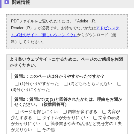
関連情報
PDFファイルをご覧いただくには、「Adobe（R）
Reader（R）」が必要です。お持ちでないかたは
アドビシステ
ムズ社のサイト（新しいウィンドウ）
からダウンロード（無
料）してください。
より良いウェブサイトにするために、ページのご感想をお聞
かせください。
質問1：このページは分かりやすかったですか？
(1)分かりやすかった
(2)どちらともいえない
(3)分かりにくかった
質問2：質問1で(2)(3)と回答されたかたは、理由をお聞か
せください。（複数回答可）
ページを探しにくい
内容が多すぎる
内容が
少なすぎる
タイトルが分かりにくい
文章の表現
が分かりにくい
箇条書きや表の活用など見せ方の工夫
が足りない
その他