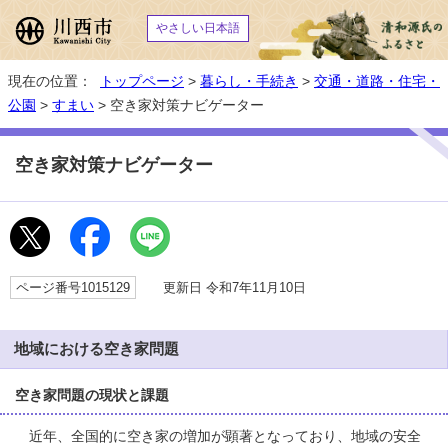
やさしい日本語
現在の位置：
トップページ
>
暮らし・手続き
>
交通・道路・住宅・
公園
>
すまい
> 空き家対策ナビゲーター
空き家対策ナビゲーター
ページ番号1015129
更新日 令和7年11月10日
地域における空き家問題
空き家問題の現状と課題
近年、全国的に空き家の増加が顕著となっており、地域の安全