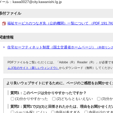
メール：kawa0027@city.kawanishi.lg.jp
添付ファイル
福祉サービスのつなぎ先（公的機関）一覧について （PDF 191.7K
関連情報
住宅セーフティネット制度（国土交通省ホームページ）
（外部リン
PDFファイルをご覧いただくには、「Adobe（R） Reader（R）」が必要
ムズ社のサイト（新しいウィンドウ）
からダウンロード（無料）してくださ
より良いウェブサイトにするために、ページのご感想をお聞かせく
質問1：このページは分かりやすかったですか？
(1)分かりやすかった
(2)どちらともいえない
(3)
質問2：質問1で(2)(3)と回答されたかたは、理由をお聞かせく
ページを探しにくい
内容が多すぎる
内容が少なす