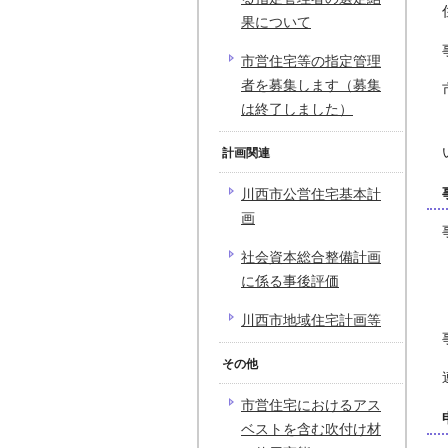
果について
市営住宅等の指定管理
者を募集します（募集
は終了しました）
計画関連
川西市公営住宅基本計
画
社会資本総合整備計画
に係る事後評価
川西市地域住宅計画等
その他
市営住宅におけるアス
ベストを含む吹付け材