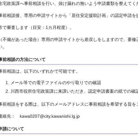
住宅政策課へ事前相談を行い、抜け漏れの無いよう申請書類を整えてく
事前相談後、専用の申請サイトから「居住安定援助計画」の認定申請を
市で審査します（目安：1カ月程度）。
（不備があった場合）専用の申請サイトから差戻しをしますので、要修
い。
事前相談の方法について
事前相談は、以下のいずれかで可能です。
メール等での電子ファイルのやり取りでの確認
川西市役所住宅政策課に来課いただき、認定申請書案の紙での確
事前相談をする際は、以下のメールアドレスに事前相談を希望する旨を
連絡先： kawa0207@city.kawanishi.lg.jp
申請について