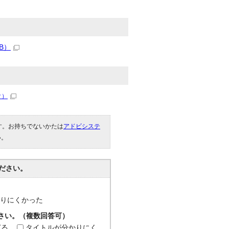
B）
ク）
です。お持ちでないかたは
アドビシステ
い。
ださい。
分かりにくかった
ださい。（複数回答可）
ぎる
タイトルが分かりにく