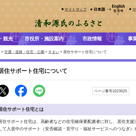
サイトマップ
・観光
市役所・施設案内
市政情報
事
き
>
交通・道路・住宅・公園
>
すまい
> 居住サポート住宅について
居住サポート住宅について
更
ページ番号1023025
居住サポート住宅とは
居住サポート住宅は、高齢者などの住宅確保要配慮者に対し、居住支援
して入居中のサポート（安否確認・見守り・福祉サービスへのつなぎ）