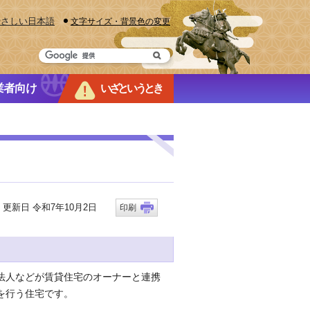
やさしい日本語
文字サイズ・背景色の変更
業者向け
いざというとき
新日 令和7年10月2日
印刷
法人などが賃貸住宅のオーナーと連携
を行う住宅です。