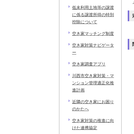
低未利用土地等の譲渡
に係る譲渡所得の特別
控除について
空き家マッチング制度
空き家対策ナビゲータ
ー
空き家調査アプリ
川西市空き家対策・マ
ンション管理適正化推
進計画
近隣の空き家にお困り
のかたへ
空き家対策の推進に向
けた連携協定