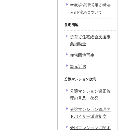
空家等管理活用支援法
人の指定について
住宅団地
子育て住宅総合支援事
業補助金
住宅団地再生
親元近居
分譲マンション政策
分譲マンション適正管
理の普及・啓発
分譲マンション管理ア
ドバイザー派遣制度
分譲マンションに関す