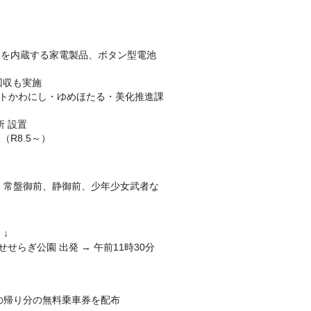
らを内蔵する家電製品、ボタン型電池
回収も実施
レットかわにし・ゆめほたる・美化推進課
所 設置
R8.5～）
、常盤御前、静御前、少年少女武者な
↓
せせらぎ公園 出発 → 午前11時30分
の帰り分の無料乗車券を配布