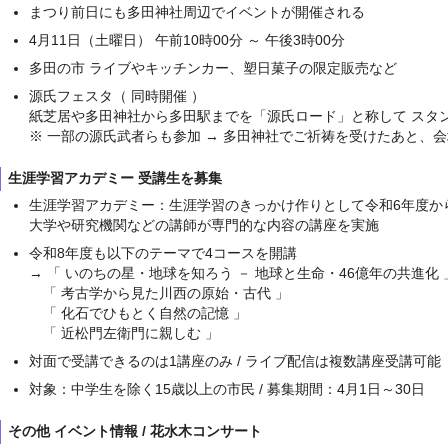
まつり前日にも多田神社周辺でイベントが開催される
4月11日（土曜日） 午前10時00分 ～ 午後3時00分
多田の市 ライブやキッチンカー、塑日菓子の限定販売など
源氏フェスタ（ 同時開催 ）
紙芝居や多田神社から多田駅までを「源氏ロード」と称して スタ
※ 一部の源氏武者らも参加 → 多田神社でご祈祷を受けたあと、
生涯学習アカデミー 受講生を募集
生涯学習アカデミー：生涯学習のきっかけ作りとして令和6年度か
大学や研究機関などの講師が専門的な内容の講座を実施
令和8年度も以下のテーマで4コースを開講
→ 「 いのちの星・地球を知ろう － 地球と生命・46億年の共進化 
「 考古学から見た川西の原始・古代 」
「 化石でひもとく自然の記憶 」
「 近松門左衛門に親しむ 」
対面で受講できるのは1講座のみ / ライブ配信は複数講座受講可能
対象：中学生を除く15歳以上の市民 / 募集期間：4月1日～30日
その他 イベント情報 / 花水木コンサート