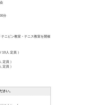
会
00分
 テニピン教室・テニス教室を開催
 10人 定員 ）
人 定員 ）
人 定員 ）
ださい。