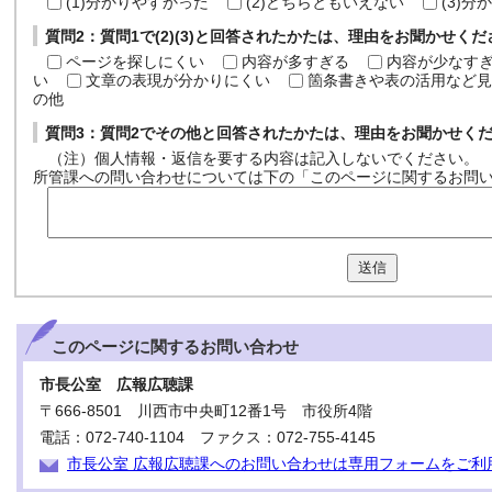
(1)分かりやすかった
(2)どちらともいえない
(3)
質問2：質問1で(2)(3)と回答されたかたは、理由をお聞かせく
ページを探しにくい
内容が多すぎる
内容が少なす
い
文章の表現が分かりにくい
箇条書きや表の活用など見
の他
質問3：質問2でその他と回答されたかたは、理由をお聞かせく
（注）個人情報・返信を要する内容は記入しないでください。
所管課への問い合わせについては下の「このページに関するお問
送信
このページに関する
お問い合わせ
市長公室 広報広聴課
〒666-8501 川西市中央町12番1号 市役所4階
電話：072-740-1104 ファクス：072-755-4145
市長公室 広報広聴課へのお問い合わせは専用フォームをご利