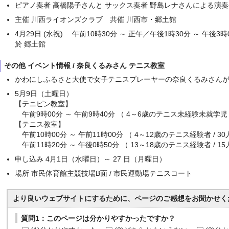
ピアノ奏者 高橋陽子さんと サックス奏者 野島レナさんによる演奏
主催 川西ライオンズクラブ 共催 川西市・郷土館
4月29日 (水祝) 午前10時30分 ～ 正午／午後1時30分 ～ 午後3時
於 郷土館
その他 イベント情報 / 奈良くるみさん テニス教室
かわにしふるさと大使で女子テニスプレーヤーの奈良くるみさんが
5月9日（土曜日）
【テニピン教室】
午前9時00分 ～ 午前9時40分 （ 4～6歳のテニス未経験未就学児 /
【テニス教室】
午前10時00分 ～ 午前11時00分 （ 4～12歳のテニス経験者 / 30
午前11時20分 ～ 午後0時50分 （ 13～18歳のテニス経験者 / 15
申し込み 4月1日（水曜日）～ 27 日（月曜日）
場所 市民体育館主競技場B面 / 市民運動場テニスコート
より良いウェブサイトにするために、ページのご感想をお聞かせく
質問1：このページは分かりやすかったですか？