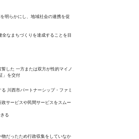
割を明らかにし、地域社会の連携を促
・健全なまちづくりを達成することを目
宣誓した 一方または双方が性的マイノ
証」を交付
する 川西市パートナーシップ・ファミ
行政サービスや民間サービスをスムー
できる
い物だったため行政収集をしていなか