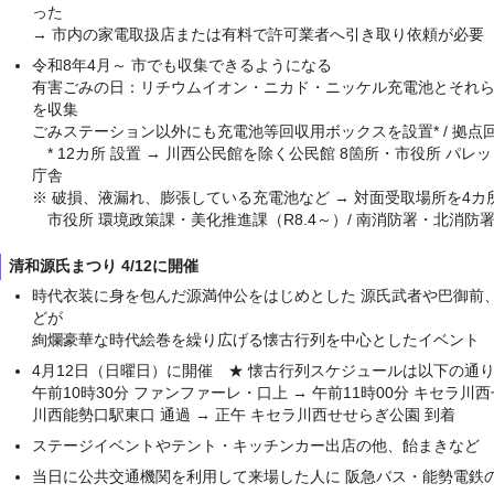
った
→ 市内の家電取扱店または有料で許可業者へ引き取り依頼が必要
令和8年4月～ 市でも収集できるようになる
有害ごみの日：リチウムイオン・ニカド・ニッケル充電池とそれ
を収集
ごみステーション以外にも充電池等回収用ボックスを設置* / 拠点
* 12カ所 設置 → 川西公民館を除く公民館 8箇所・市役所 パ
庁舎
※ 破損、液漏れ、膨張している充電池など → 対面受取場所を4カ
市役所 環境政策課・美化推進課（R8.4～）/ 南消防署・北消防署（
清和源氏まつり 4/12に開催
時代衣装に身を包んだ源満仲公をはじめとした 源氏武者や巴御前
どが
絢爛豪華な時代絵巻を繰り広げる懐古行列を中心としたイベント
4月12日（日曜日）に開催 ★ 懐古行列スケジュールは以下の通り 
午前10時30分 ファンファーレ・口上 → 午前11時00分 キセラ川西
川西能勢口駅東口 通過 → 正午 キセラ川西せせらぎ公園 到着
ステージイベントやテント・キッチンカー出店の他、飴まきなど
当日に公共交通機関を利用して来場した人に 阪急バス・能勢電鉄