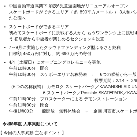
中国自動車道高架下 加茂6児童遊園地がリニューアルオープン
スケートボードができるエリア（ 約 890平方メートル ） 3人制バ
た公園へ
スケートボードができるエリア
初めてスケートボードに挑戦する人から もうワンランク上に挑戦
う 初級者から中級者が楽しめるセクションを設置
7～9月に実施したクラウドファンディング型ふるさと納税
目標額 450万円に対し、約 690 万円の寄付
4/4（土曜日）にオープニングセレモニーを実施
午前10時00分 開会
午前10時30分 スケボーエリア名称発表 ← 6つの候補から
投票期間：2/14 ～ 3/8 633 
（6つの名称候補） カモロク スケートパーク／KAWANISHI SIX UNDE
6 スケートパーク／Possible SKATEPARK／KAWANIS
午前11時00分 プロスケーターによる デモンストレーション
午前11時30分 閉会
午後1時00分 一般開放・無料体験会 ← 企画 川西市スケート
令和8年度 人事異動について
【 今回の人事異動 主なポイント 】