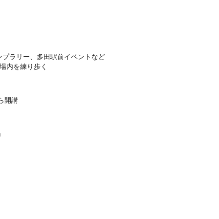
ンプラリー、多田駅前イベントなど
会場内を練り歩く
ら開講
」