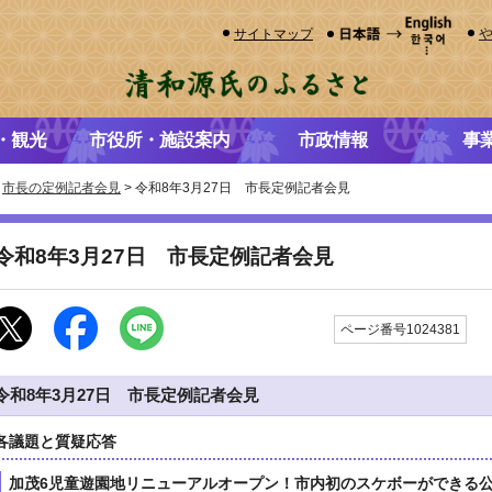
サイトマップ
・観光
市役所・施設案内
市政情報
事
>
市長の定例記者会見
> 令和8年3月27日 市長定例記者会見
令和8年3月27日 市長定例記者会見
更
ページ番号1024381
令和8年3月27日 市長定例記者会見
各議題と質疑応答
加茂6児童遊園地リニューアルオープン！市内初のスケボーができる