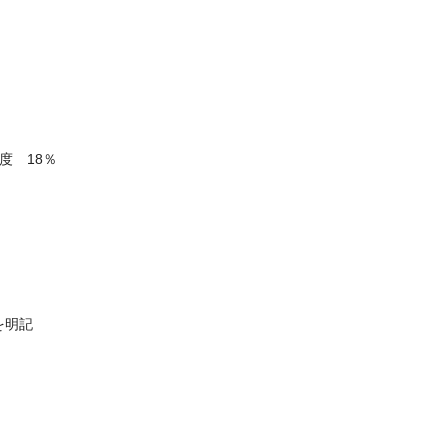
度 18％
を明記