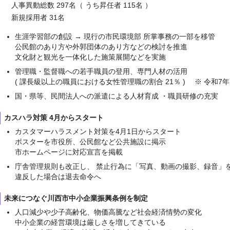
人事異動総数 297名（ うち昇任者 115名 ）
新規採用者 31名
生涯学習部の創設 → 現行の市民環境部 所掌事務の一部を移管
公民館のあり方や外郭団体のあり方などの検討を推進
文化財と観光を一体化した施策展開などを実施
管理職・監督職への若手職員の登用、専門人材の活用
( 課長級以上の職員における女性管理職の割合 21％ ) ※ 令和7年
国・県等、民間法人への派遣による人材育成 ・職員研修の充実
カスハラ対策 4月からスタート
カスタマーハラスメント対策を4月1日からスタート
ポスターを市役所、公民館など公共施設に掲示
市ホームページに対応宣言を掲載
庁舎管理規則も改正し、 禁止行為に「写真、動画の撮影、録音」
違反した場合は退去命令へ
未来につなぐ川西市中小企業振興条例を制定
人口減少や少子高齢化、物価高騰など社会経済情勢の変化
中小企業の経営環境は厳しさを増してきている