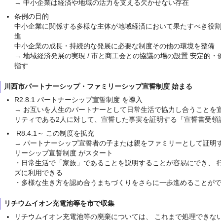
→ 中小企業は経済や地域の活力を支える欠かせない存在
条例の目的
中小企業に関係する多様な主体が地域経済において果たすべき役
進
中小企業の成長・持続的な発展に必要な制度その他の環境を整備
→ 地域経済発展の実現 / 市と商工会との協議の場の設置 安定的
指す
川西市パートナーシップ・ファミリーシップ宣誓制度 始まる
R2.8.1 パートナーシップ宣誓制度 を導入
→ お互いを人生のパートナーとして日常生活で協力し合うことを
リティである2人に対して、宣誓した事実を証明する「宣誓書受領
R8.4.1～ この制度を拡充
→ パートナーシップ宣誓者の子または親をファミリーとして証明
リーシップ宣誓制度 がスタート
・日常生活で「家族」であることを説明することが容易にでき、 
ズに利用できる
・多様な生き方を認め合うまちづくりをさらに一歩進めることが
リチウムイオン充電池等を市で収集
リチウムイオン充電池等の廃棄については、 これまで処理できな