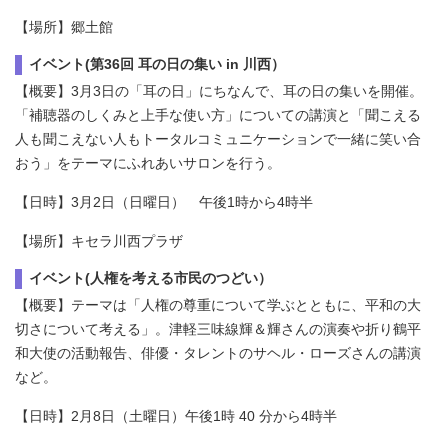
【場所】郷土館
イベント(第36回 耳の日の集い in 川西）
【概要】3月3日の「耳の日」にちなんで、耳の日の集いを開催。
「補聴器のしくみと上手な使い方」についての講演と「聞こえる
人も聞こえない人もトータルコミュニケーションで一緒に笑い合
おう」をテーマにふれあいサロンを行う。
【日時】3月2日（日曜日） 午後1時から4時半
【場所】キセラ川西プラザ
イベント(人権を考える市民のつどい）
【概要】テーマは「人権の尊重について学ぶとともに、平和の大
切さについて考える」。津軽三味線輝＆輝さんの演奏や折り鶴平
和大使の活動報告、俳優・タレントのサヘル・ローズさんの講演
など。
【日時】2月8日（土曜日）午後1時 40 分から4時半