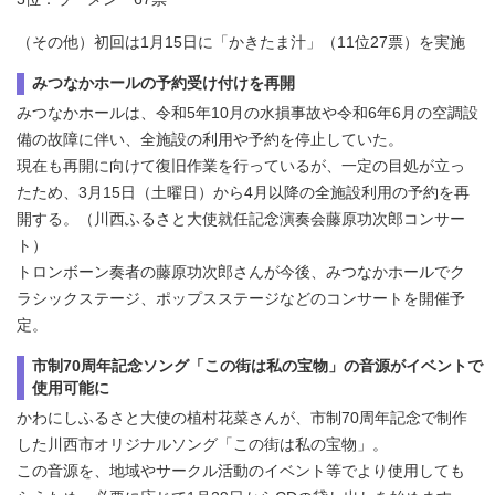
（その他）初回は1月15日に「かきたま汁」（11位27票）を実施
みつなかホールの予約受け付けを再開
みつなかホールは、令和5年10月の水損事故や令和6年6月の空調設
備の故障に伴い、全施設の利用や予約を停止していた。
現在も再開に向けて復旧作業を行っているが、一定の目処が立っ
たため、3月15日（土曜日）から4月以降の全施設利用の予約を再
開する。（川西ふるさと大使就任記念演奏会藤原功次郎コンサー
ト）
トロンボーン奏者の藤原功次郎さんが今後、みつなかホールでク
ラシックステージ、ポップスステージなどのコンサートを開催予
定。
市制70周年記念ソング「この街は私の宝物」の音源がイベントで
使用可能に
かわにしふるさと大使の植村花菜さんが、市制70周年記念で制作
した川西市オリジナルソング「この街は私の宝物」。
この音源を、地域やサークル活動のイベント等でより使用しても