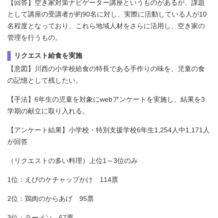
【回答】空き家対策ナビゲーター講座というものがあるが、課題
として講座の受講者が約90名に対し、実際に活動している人が10
名程度となっており、これら地域人材をさらに活用し、空き家の
管理を行うもの。
リクエスト給食を実施
【意図】川西の小学校給食の特長である手作りの味を、児童の食
の記憶として残したい。
【手法】6年生の児童を対象にwebアンケートを実施し、結果を3
学期の献立に取り入れる。
【アンケート結果】小学校・特別支援学校6年生1,254人中1,171人
が回答
（リクエストの多い料理）上位1～3位のみ
1位：えびのケチャップかけ 114票
2位：鶏肉のからあげ 95票
3位：ラーメン 67票