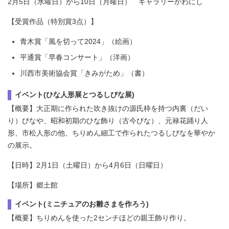
2月5日（水曜日）から10日（月曜日） ギャラリーかわにし
【受賞作品（特別賞3点）】
青木賞「風を切って2024」（絵画）
平通賞「早春コンサート」（洋画）
川西市美術協会賞「きみがため」（書）
イベント(ひな人形展とつるしびな展)
【概要】大正期に作られた吹き抜けの源氏枠を持つ内裏（だい
り）びなや、昭和初期のひな飾り（古今びな）、元禄花踊り人
形、市松人形の他、ちりめん細工で作られたつるしびなを華やか
の展示。
【日時】2月1日（土曜日）から4月6日（日曜日）
【場所】郷土館
イベント(ミニチュアのお雛さまを作ろう)
【概要】ちりめんを使った2センチほどの親王飾り作り。