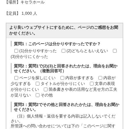
【場所】キセラホール
【定員】 1,000 人
より良いウェブサイトにするために、ページのご感想をお聞
かせください。
質問1：このページは分かりやすかったですか？
(1)分かりやすかった
(2)どちらともいえない
(3)分かりにくかった
質問2：質問1で(2)(3)と回答されたかたは、理由をお聞か
せください。（複数回答可）
ページを探しにくい
内容が多すぎる
内容が
少なすぎる
タイトルが分かりにくい
文章の表現
が分かりにくい
箇条書きや表の活用など見せ方の工夫
が足りない
その他
質問3：質問2でその他と回答されたかたは、理由をお聞か
せください。
（注）個人情報・返信を要する内容は記入しないでくだ
さい。
所管課への問い合わせについては下の「このページに関す