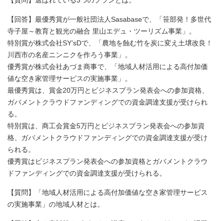
【質問】選ばれている3つのプランとは。
【回答】最優秀賞が一般社団法人Sasabaseで、「笹部発！多世代
寺子屋～教育と観光の融合 里山エデュ・ツーリズム事業」。
特別賞が株式会社SY’sDで、「農地を蝕む竹を炭に変え土壌改良！
川西市の名産ニンニクを作ろう事業」。
優秀賞が株式会社あづま商事で、「地域人材活用による高付加価
値な空き家管理サービスの実施事業」。
最優秀賞は、賞金20万円とビジネスプラン発表会への参加資格、
ガバメントクラウドファンディングでの資金調達支援が受けられ
る。
特別賞は、商工会賞金5万円とビジネスプラン発表会への参加資
格、ガバメントクラウドファンディングでの資金調達支援が受け
られる。
優秀賞はビジネスプラン発表会への参加資格とガバメントクラウ
ドファンディングでの資金調達支援が受けられる。
【質問】「地域人材活用による高付加価値な空き家管理サービス
の実施事業」の地域人材とは。