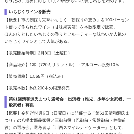
らうため、必要に応じて1月29日からCDの貸し出しを始めます。
いちじくワインを販売
【概要】市の朝採り完熟いちじく「朝採りの恵み」を100パーセン
ト使って作られたワイン（甘味果実酒）を本数限定で販売。
ほんのりとしたいちじくの香りとフルーティーな味わいが人気の
いちじくワインとして人気がある。
【販売開始時期】2月8日（土曜日）
【商品紹介】1本（720ミリリットル）・アルコール度数10％
【販売価格】1,565円（税込み）
【販売本数】約3,200本の限定発売
第61回清和源氏まつり選考会・出演者（稚児、少年少女武者、一
般武者）募集
【概要】令和7年4月6日（日曜日）に開催する「第61回清和源氏ま
つり」の八幡太郎義家役と三御前役（巴御前・常盤御前・静御前
役）の選考会。選考者は「川西スマイルナビゲーター」として、