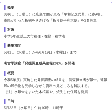
概要
8月6日（日曜日）に広島で開かれる「平和記念式典」に参列し、
市民が折った折鶴をささげる「折り鶴平和大使」を2名募集
対象
小学5年生以上の市在住・在勤・在学者
募集期間
5月1日（水曜日）から6月19日（水曜日）まで
考古学講座「発掘調査成果速報2024」を開催
概要
令和5年度に実施した発掘調査の成果を、調査担当者が報告。速報
展の展示物を見学しながら資料の見どころを解説する。
（注）水銀朱をまいた木棺墓や、焼失した住居を発掘
日時
5月22日（水曜日）午前10時～11時半