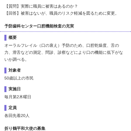
【質問】実際に職員に被害はあるのか？
【回答】被害はないが、職員のリスク軽減を図るために変更。
予防歯科センター口腔機能検査の充実
概要
オーラルフレイル（口の衰え）予防のため、口腔乾燥度、舌の
力、滑舌などの測定、問診、診察などにより口の機能に低下がな
いか調べる。
対象者
50歳以上の市民
実施日
毎月第2木曜日
定員
各回先着20人
折り鶴平和大使の募集