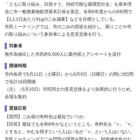
「ともに取り組み、目指そう、持続可能な循環型社会」を基本理
念に市一般廃棄物処理基本計画を策定。令和6年度からの8年間で
【1人1日あたり91gのごみ減量】などを目標としている。
市民ミーティングでは、市のごみの現状を紹介し、困りごとや市
の取り組みについて参加者による意見交換を行う。
対象者
無作為抽出した市民約5,000人に案内状とアンケートを送付
開催時期
市内各所で5月11日（土曜日）から6月9日（日曜日）の間に9日間
で合計16回開催
（注）（5月10日）市民同士の意見交換をより効果的に行うため、
会場を集約
質疑応答
【質問】ごみ袋の有料化は最短でいつか。
【回答】最短でも令和8年かなというところ。有料化を「○」「×」
とすると、やむを得ずという人はいるが「○」という人はいない。
市民ミーティングでごみ問題の課題を聞きたい。財政健全化のた