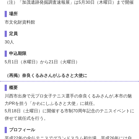
（注）「加茂遺跡発掘調査速報展」は5月30日（木曜日）まで開催
場所
市文化財資料館
定員
30人
申込期限
5月1日（水曜日）から21日（火曜日）
（再掲）奈良くるみさんがふるさと大使に
概要
川西市出身で元プロ女子テニス選手の奈良くるみさんが,本市の魅
力PRを担う「かわにしふるさと大使」に就任。
5月18日（土曜日）に開催する市制70周年記念のテニスイベントに
併せて就任式を行う。
プロフィール
平成22年の全仏テニスでグランドスラム初出場。平成26年には自