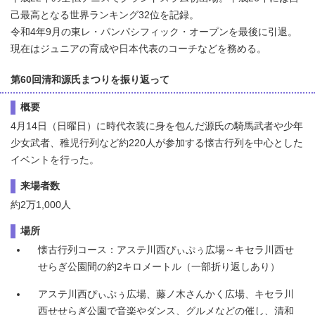
己最高となる世界ランキング32位を記録。
令和4年9月の東レ・パンパシフィック・オープンを最後に引退。
現在はジュニアの育成や日本代表のコーチなどを務める。
第60回清和源氏まつりを振り返って
概要
4月14日（日曜日）に時代衣装に身を包んだ源氏の騎馬武者や少年
少女武者、稚児行列など約220人が参加する懐古行列を中心とした
イベントを行った。
来場者数
約2万1,000人
場所
懐古行列コース：アステ川西ぴぃぷぅ広場～キセラ川西せ
せらぎ公園間の約2キロメートル（一部折り返しあり）
アステ川西ぴぃぷぅ広場、藤ノ木さんかく広場、キセラ川
西せせらぎ公園で音楽やダンス、グルメなどの催し、清和