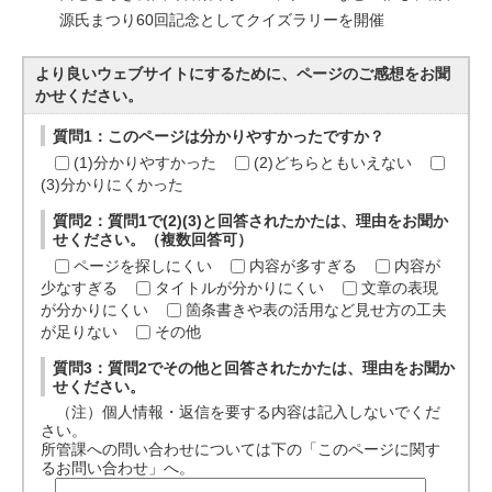
源氏まつり60回記念としてクイズラリーを開催
より良いウェブサイトにするために、ページのご感想をお聞
かせください。
質問1：このページは分かりやすかったですか？
(1)分かりやすかった
(2)どちらともいえない
(3)分かりにくかった
質問2：質問1で(2)(3)と回答されたかたは、理由をお聞か
せください。（複数回答可）
ページを探しにくい
内容が多すぎる
内容が
少なすぎる
タイトルが分かりにくい
文章の表現
が分かりにくい
箇条書きや表の活用など見せ方の工夫
が足りない
その他
質問3：質問2でその他と回答されたかたは、理由をお聞か
せください。
（注）個人情報・返信を要する内容は記入しないでくだ
さい。
所管課への問い合わせについては下の「このページに関す
るお問い合わせ」へ。