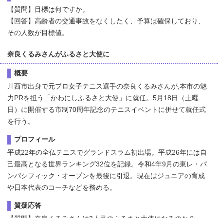
【質問】目標は何ですか。
【回答】高齢者の交通事故をなくしたく、予算は確保しており、
その人数が目標値。
奈良くるみさんがふるさと大使に
概要
川西市出身で元プロ女子テニス選手の奈良くるみさんが,本市の魅
力PRを担う「かわにしふるさと大使」に就任。5月18日（土曜
日）に開催する市制70周年記念のテニスイベントに併せて就任式
を行う。
プロフィール
平成22年の全仏テニスでグランドスラム初出場。平成26年には自
己最高となる世界ランキング32位を記録。令和4年9月の東レ・パ
ンパシフィック・オープンを最後に引退。現在はジュニアの育成
や日本代表のコーチなどを務める。
質疑応答