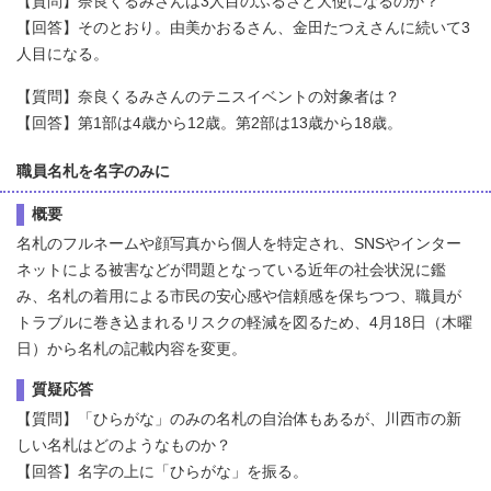
【質問】奈良くるみさんは3人目のふるさと大使になるのか？
【回答】そのとおり。由美かおるさん、金田たつえさんに続いて3
人目になる。
【質問】奈良くるみさんのテニスイベントの対象者は？
【回答】第1部は4歳から12歳。第2部は13歳から18歳。
職員名札を名字のみに
概要
名札のフルネームや顔写真から個人を特定され、SNSやインター
ネットによる被害などが問題となっている近年の社会状況に鑑
み、名札の着用による市民の安心感や信頼感を保ちつつ、職員が
トラブルに巻き込まれるリスクの軽減を図るため、4月18日（木曜
日）から名札の記載内容を変更。
質疑応答
【質問】「ひらがな」のみの名札の自治体もあるが、川西市の新
しい名札はどのようなものか？
【回答】名字の上に「ひらがな」を振る。