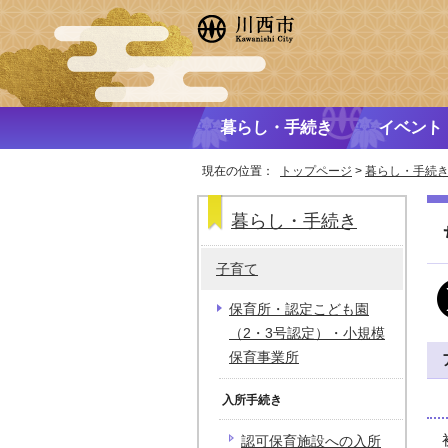
暮らし・手続き
イベント
現在の位置：
トップページ
>
暮らし・手続
暮らし・手続き
子育て
保育所・認定こども園
（2・3号認定）・小規模
保育事業所
入所手続き
認可保育施設への入所