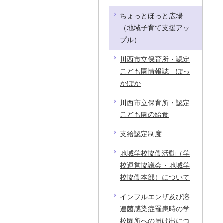
ちょっとほっと広場
（地域子育て支援アッ
プル）
川西市立保育所・認定
こども園情報誌 ぽっ
かぽか
川西市立保育所・認定
こども園の給食
支給認定制度
地域学校協働活動（学
校運営協議会・地域学
校協働本部）について
インフルエンザ及び溶
連菌感染症罹患時の学
校園所への届け出につ