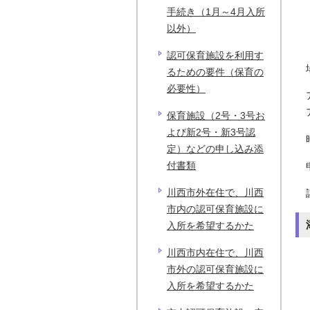
手続き（1月～4月入所
以外）
認可保育施設を利用す
るための要件（保育の
必要性）
保育施設（2号・3号お
よび新2号・新3号認
定）などの申し込み添
付書類
川西市外在住で、川西
市内の認可保育施設に
入所を希望するかた
川西市内在住で、川西
市外の認可保育施設に
入所を希望するかた