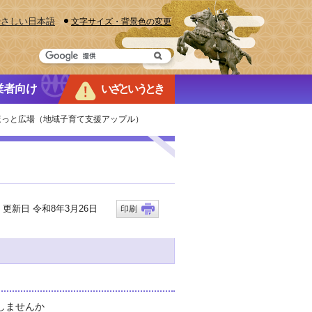
やさしい日本語
文字サイズ・背景色の変更
業者向け
いざというとき
ほっと広場（地域子育て支援アップル）
新日 令和8年3月26日
印刷
しませんか