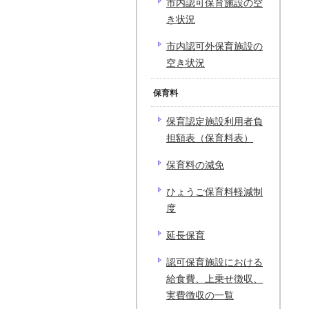
市内認可保育施設の空
き状況
市内認可外保育施設の
空き状況
保育料
保育認定施設利用者負
担額表（保育料表）
保育料の減免
ひょうご保育料軽減制
度
延長保育
認可保育施設における
給食費、上乗せ徴収、
実費徴収の一覧