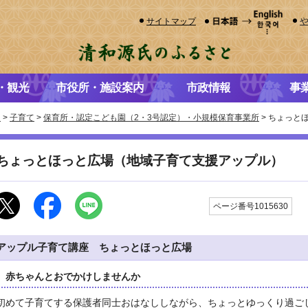
サイトマップ
・観光
市役所・施設案内
市政情報
事
き
>
子育て
>
保育所・認定こども園（2・3号認定）・小規模保育事業所
> ちょっと
ちょっとほっと広場（地域子育て支援アップル）
更
ページ番号1015630
アップル子育て講座 ちょっとほっと広場
赤ちゃんとおでかけしませんか
初めて子育てする保護者同士おはなししながら、ちょっとゆっくり過ご