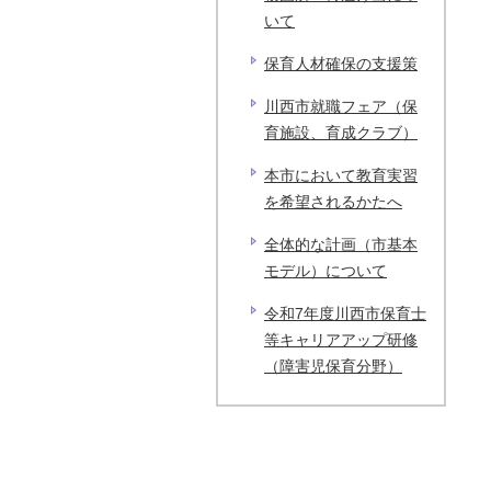
いて
保育人材確保の支援策
川西市就職フェア（保
育施設、育成クラブ）
本市において教育実習
を希望されるかたへ
全体的な計画（市基本
モデル）について
令和7年度川西市保育士
等キャリアアップ研修
（障害児保育分野）