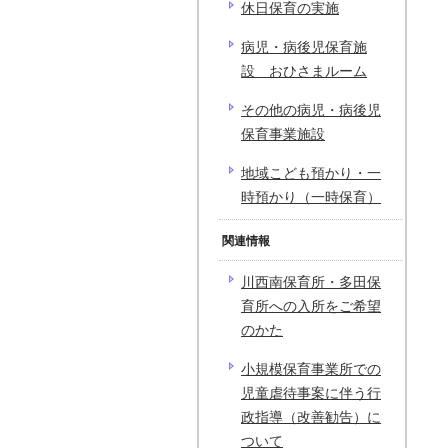
休日保育の実施
病児・病後児保育施
設 おひさまルーム
その他の病児・病後児
保育事業施設
地域こども預かり・一
時預かり（一時保育）
関連情報
川西南保育所・多田保
育所への入所をご希望
のかた
小規模保育事業所での
児童虐待事案に伴う行
政指導（改善勧告）に
ついて