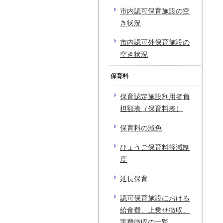
市内認可保育施設の空
き状況
市内認可外保育施設の
空き状況
保育料
保育認定施設利用者負
担額表（保育料表）
保育料の減免
ひょうご保育料軽減制
度
延長保育
認可保育施設における
給食費、上乗せ徴収、
実費徴収の一覧