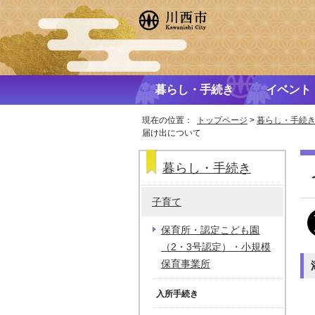
暮らし・手続き
イベント
現在の位置：
トップページ
>
暮らし・手続
届け出について
暮らし・手続き
子育て
保育所・認定こども園
（2・3号認定）・小規模
保育事業所
入所手続き