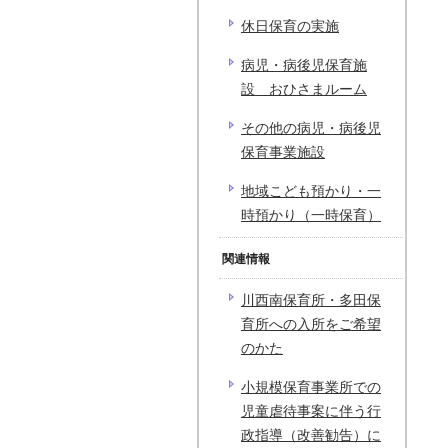
休日保育の実施
病児・病後児保育施
設 おひさまルーム
その他の病児・病後児
保育事業施設
地域こども預かり・一
時預かり（一時保育）
関連情報
川西南保育所・多田保
育所への入所をご希望
のかた
小規模保育事業所での
児童虐待事案に伴う行
政指導（改善勧告）に