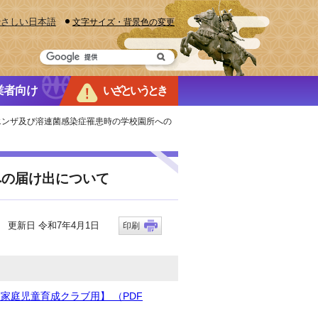
やさしい日本語
文字サイズ・背景色の変更
業者向け
いざというとき
エンザ及び溶連菌感染症罹患時の学校園所への
への届け出について
更新日 令和7年4月1日
印刷
庭児童育成クラブ用】 （PDF