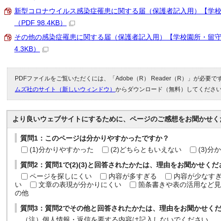
新型コロナウイルス感染症罹患に関する届（保護者記入用）【学
（PDF 98.4KB）
その他の感染症罹患に関する届（保護者記入用）【学校園所・留守家
4.3KB）
PDFファイルをご覧いただくには、「Adobe（R） Reader（R）」が必要
ムズ社のサイト（新しいウィンドウ）
からダウンロード（無料）してくださ
より良いウェブサイトにするために、ページのご感想をお聞かせく
質問1：このページは分かりやすかったですか？
(1)分かりやすかった
(2)どちらともいえない
(3)
質問2：質問1で(2)(3)と回答されたかたは、理由をお聞かせく
ページを探しにくい
内容が多すぎる
内容が少なす
い
文章の表現が分かりにくい
箇条書きや表の活用など見
の他
質問3：質問2でその他と回答されたかたは、理由をお聞かせく
（注）個人情報・返信を要する内容は記入しないでください。