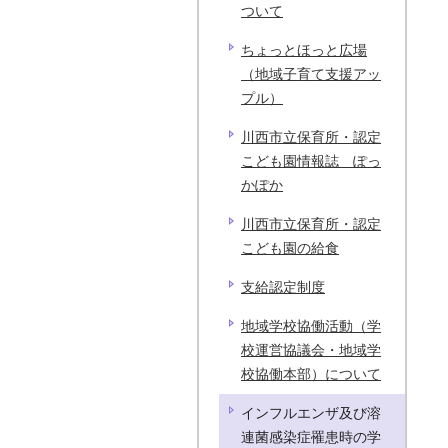
ついて
ちょっとほっと広場
（地域子育て支援アッ
プル）
川西市立保育所・認定
こども園情報誌 ぽっ
かぽか
川西市立保育所・認定
こども園の給食
支給認定制度
地域学校協働活動（学
校運営協議会・地域学
校協働本部）について
インフルエンザ及び溶
連菌感染症罹患時の学