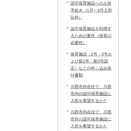
認可保育施設への入所
手続き（1月～4月入所
以外）
認可保育施設を利用す
るための要件（保育の
必要性）
保育施設（2号・3号お
よび新2号・新3号認
定）などの申し込み添
付書類
川西市外在住で、川西
市内の認可保育施設に
入所を希望するかた
川西市内在住で、川西
市外の認可保育施設に
入所を希望するかた