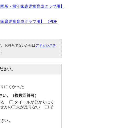
校園所・留守家庭児童育成クラブ用】
庭児童育成クラブ用】 （PDF
です。お持ちでないかたは
アドビシステ
い。
ださい。
分かりにくかった
ださい。（複数回答可）
ぎる
タイトルが分かりにく
せ方の工夫が足りない
そ
ださい。