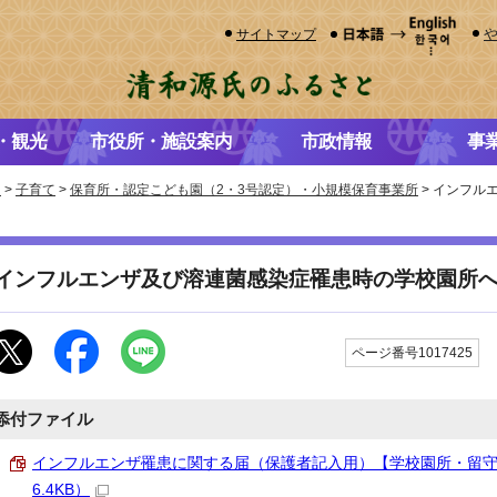
サイトマップ
・観光
市役所・施設案内
市政情報
事
き
>
子育て
>
保育所・認定こども園（2・3号認定）・小規模保育事業所
> インフル
インフルエンザ及び溶連菌感染症罹患時の学校園所
ページ番号1017425
添付ファイル
インフルエンザ罹患に関する届（保護者記入用）【学校園所・留守家
6.4KB）