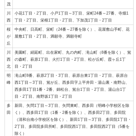
茂
川
小花1丁目・2丁目、小戸1丁目～3丁目、栄町24番～27番、寺畑1
西
丁目・2丁目、栄根1丁目・2丁目、下加茂1丁目・2丁目
桜
中央町、日高町、栄町（24番～27番を除く）、花屋敷山手町、花
が
屋敷1丁目・2丁目、満願寺、満願寺町
丘
川
美園町、絹延町、出在家町、丸の内町、滝山町（8番を除く）、鴬
西
の森町、萩原1丁目、火打1丁目・2丁目、松が丘町、霞ヶ丘1丁
北
目・2丁目
明
滝山町8番、萩原2丁目・3丁目、萩原台東1丁目・2丁目、萩原台
峰
西1丁目～3丁目、鴬が丘、西多田字上平井田・湯山裏・南野山、
西多田1丁目1番・2番、錦松台、鴬台1丁目・2丁目、湯山台1丁
目・2丁目、南野坂1丁目・2丁目
多
新田、矢問1丁目～3丁目、矢問東町、西多田（明峰小学校区を除
田
く）、西多田1丁目（1番・2番を除く）、西多田2丁目、多田院
（清和台南小学校区を除く）、新田1丁目～3丁目、多田院1丁目・
2丁目、多田院多田所町、多田院西1丁目、多田院西2丁目（5番を
除く）