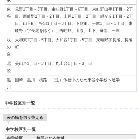
東
見野1丁目～3丁目、東畦野1丁目～6丁目、東畦野山手1丁目・2丁
谷
目、西畦野1丁目・2丁目、山原1丁目・2丁目、緑が丘1丁目・2丁
目、山下町、笹部1丁目～3丁目、下財町、一庫1丁目～3丁目、東
畦野（字長尾を除く）、西畦野、山原、山下、笹部、一庫
牧
大和東1丁目～5丁目、大和西1丁目～5丁目、東畦野字長尾、長尾
の
町
台
北
美山台1丁目～3丁目、丸山台1丁目～3丁目
陵
黒
国崎、黒川、横路 （注）休校中のため東谷小学校へ通学
川
中学校区別一覧
表の幅を切り替える
中学校区別一覧
中学校区
校区となる地域