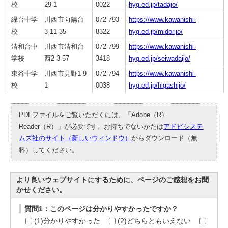
校
29-1
0022
hyg.ed.jp/tadajo/
緑台中学
川西市向陽台
072-793-
https://www.kawanishi-
校
3-11-35
8322
hyg.ed.jp/midorijo/
清和台中
川西市清和台
072-799-
https://www.kawanishi-
学校
西2-3-57
3418
hyg.ed.jp/seiwadaijo/
東谷中学
川西市見野1-9-
072-794-
https://www.kawanishi-
校
1
0038
hyg.ed.jp/higashijo/
PDFファイルをご覧いただくには、「Adobe（R）
Reader（R）」が必要です。お持ちでないかたは
アドビシステ
ムズ社のサイト（新しいウィンドウ）
からダウンロード（無
料）してください。
より良いウェブサイトにするために、ページのご感想をお聞
かせください。
質問1：このページは分かりやすかったですか？
(1)分かりやすかった
(2)どちらともいえない