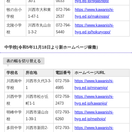
校
30-1
0033
hyg.ed.jp/higashipo/
牧の台小
川西市大和東
072-794-
https://www.kawanishi-
学校
1-47-1
2537
hyg.ed.jp/makinopo/
北陵小学
川西市丸山台
072-794-
https://www.kawanishi-
校
1-3-2
5440
hyg.ed.jp/hokuryopo/
中学校(令和5年11月18日より新ホームページ稼働）
表の幅を切り替える
学校名
所在地
電話番号
ホームページURL
川西南中
川西市久代3-3-
072-759-
https://www.kawanishi-
学校
1
4985
hyg.ed.jp/minamijo/
川西中学
川西市松が丘
072-759-
https://www.kawanishi-
校
町1-1
2473
hyg.ed.jp/kawanijo/
明峰中学
川西市湯山台
072-793-
https://www.kawanishi-
校
1-39-1
6260
hyg.ed.jp/meihojo/
多田中学
川西市新田2-
072-793-
https://www.kawanishi-