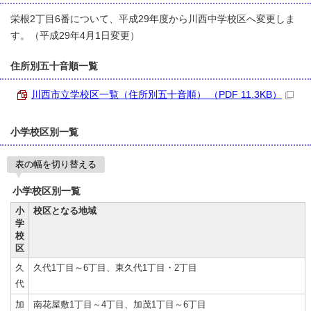
栄根2丁目6番について、平成29年度から川西中学校区へ変更しま
す。（平成29年4月1日変更）
住所別五十音順一覧
川西市立学校区一覧（住所別五十音順） （PDF 11.3KB）
小学校区別一覧
表の幅を切り替える
小学校区別一覧
小
校区となる地域
学
校
区
久
久代1丁目～6丁目、東久代1丁目・2丁目
代
加
南花屋敷1丁目～4丁目、加茂1丁目～6丁目