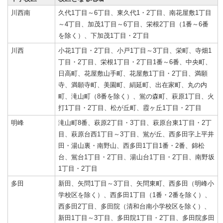
川西南
久代1丁目～6丁目、東久代1・2丁目、南花屋敷1丁目
～4丁目、加茂1丁目～6丁目、栄根2丁目（1番～6番
を除く）、下加茂1丁目・2丁目
川西
小花1丁目・2丁目、小戸1丁目～3丁目、栄町、寺畑1
丁目・2丁目、栄根1丁目・2丁目1番～6番、中央町、
日高町、花屋敷山手町、花屋敷1丁目・2丁目、満願
寺、満願寺町、美園町、絹延町、出在家町、丸の内
町、滝山町（8番を除く）、鴬の森町、萩原1丁目、火
打1丁目・2丁目、松が丘町、霞ヶ丘1丁目・2丁目
明峰
滝山町8番、萩原2丁目・3丁目、萩原台東1丁目・2丁
目、萩原台西1丁目～3丁目、鴬が丘、西多田字上平井
田・湯山裏・南野山、西多田1丁目1番・2番、錦松
台、鴬台1丁目・2丁目、湯山台1丁目・2丁目、南野坂
1丁目・2丁目
多田
新田、矢問1丁目～3丁目、矢問東町、西多田（明峰小
学校区を除く）、西多田1丁目（1番・2番を除く）、
西多田2丁目、多田院（清和台南小学校区を除く）、
新田1丁目～3丁目、多田院1丁目・2丁目、多田院多田