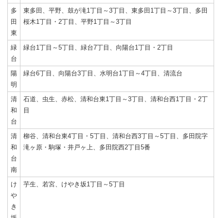
多
東多田、平野、鼓が滝1丁目～3丁目、東多田1丁目～3丁目、多田
田
桜木1丁目・2丁目、平野1丁目～3丁目
東
緑
緑台1丁目～5丁目、緑台7丁目、向陽台1丁目・2丁目
台
陽
緑台6丁目、向陽台3丁目、水明台1丁目～4丁目、清流台
明
清
石道、虫生、赤松、清和台東1丁目～3丁目、清和台西1丁目・2丁
和
目
台
清
柳谷、清和台東4丁目・5丁目、清和台西3丁目～5丁目、多田院字
和
滝ヶ原・駒塚・井戸ヶ上、多田院西2丁目5番
台
南
け
芋生、若宮、けやき坂1丁目～5丁目
や
き
坂