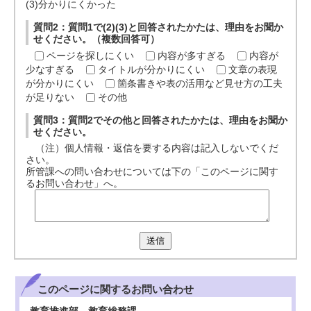
(3)分かりにくかった
質問2：質問1で(2)(3)と回答されたかたは、理由をお聞か
せください。（複数回答可）
ページを探しにくい
内容が多すぎる
内容が
少なすぎる
タイトルが分かりにくい
文章の表現
が分かりにくい
箇条書きや表の活用など見せ方の工夫
が足りない
その他
質問3：質問2でその他と回答されたかたは、理由をお聞か
せください。
（注）個人情報・返信を要する内容は記入しないでくだ
さい。
所管課への問い合わせについては下の「このページに関す
るお問い合わせ」へ。
送信
このページに関する
お問い合わせ