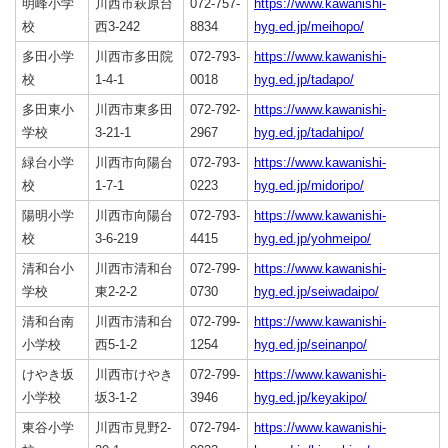
明峰小学
川西市萩原台
072-757-
https://www.kawanishi-
校
西3-242
8834
hyg.ed.jp/meihopo/
多田小学
川西市多田院
072-793-
https://www.kawanishi-
校
1-4-1
0018
hyg.ed.jp/tadapo/
多田東小
川西市東多田
072-792-
https://www.kawanishi-
学校
3-21-1
2967
hyg.ed.jp/tadahipo/
緑台小学
川西市向陽台
072-793-
https://www.kawanishi-
校
1-7-1
0223
hyg.ed.jp/midoripo/
陽明小学
川西市向陽台
072-793-
https://www.kawanishi-
校
3-6-219
4415
hyg.ed.jp/yohmeipo/
清和台小
川西市清和台
072-799-
https://www.kawanishi-
学校
東2-2-2
0730
hyg.ed.jp/seiwadaipo/
清和台南
川西市清和台
072-799-
https://www.kawanishi-
小学校
西5-1-2
1254
hyg.ed.jp/seinanpo/
けやき坂
川西市けやき
072-799-
https://www.kawanishi-
小学校
坂3-1-2
3946
hyg.ed.jp/keyakipo/
東谷小学
川西市見野2-
072-794-
https://www.kawanishi-