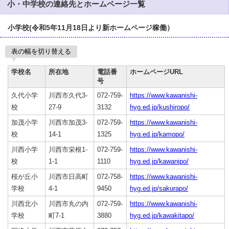
小・中学校の連絡先とホームページ一覧
小学校(令和5年11月18日より新ホームページ稼働）
表の幅を切り替える
学校名
所在地
電話番
ホームページURL
号
久代小学
川西市久代3-
072-759-
https://www.kawanishi-
校
27-9
3132
hyg.ed.jp/kushiropo/
加茂小学
川西市加茂3-
072-759-
https://www.kawanishi-
校
14-1
1325
hyg.ed.jp/kamopo/
川西小学
川西市栄根1-
072-759-
https://www.kawanishi-
校
1-1
1110
hyg.ed.jp/kawanipo/
桜が丘小
川西市日高町
072-758-
https://www.kawanishi-
学校
4-1
9450
hyg.ed.jp/sakurapo/
川西北小
川西市丸の内
072-759-
https://www.kawanishi-
学校
町7-1
3880
hyg.ed.jp/kawakitapo/