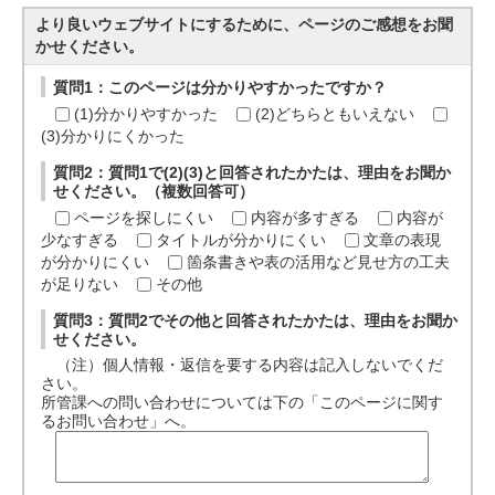
より良いウェブサイトにするために、ページのご感想をお聞
かせください。
質問1：このページは分かりやすかったですか？
(1)分かりやすかった
(2)どちらともいえない
(3)分かりにくかった
質問2：質問1で(2)(3)と回答されたかたは、理由をお聞か
せください。（複数回答可）
ページを探しにくい
内容が多すぎる
内容が
少なすぎる
タイトルが分かりにくい
文章の表現
が分かりにくい
箇条書きや表の活用など見せ方の工夫
が足りない
その他
質問3：質問2でその他と回答されたかたは、理由をお聞か
せください。
（注）個人情報・返信を要する内容は記入しないでくだ
さい。
所管課への問い合わせについては下の「このページに関す
るお問い合わせ」へ。