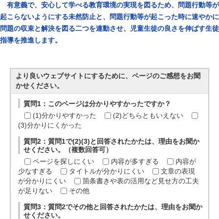
有意義で、安心して学べる教育環境の実現を図るため、問題行動等が
起こらないようにする未然防止と、問題行動等が起こった時に速やかに
問題の収束と解決を図る二つを連動させ、児童生徒の良さを伸ばす生徒
指導を推進します。
より良いウェブサイトにするために、ページのご感想をお聞
かせください。
質問1：このページは分かりやすかったですか？
(1)分かりやすかった
(2)どちらともいえない
(3)分かりにくかった
質問2：質問1で(2)(3)と回答されたかたは、理由をお聞か
せください。（複数回答可）
ページを探しにくい
内容が多すぎる
内容が
少なすぎる
タイトルが分かりにくい
文章の表現
が分かりにくい
箇条書きや表の活用など見せ方の工夫
が足りない
その他
質問3：質問2でその他と回答されたかたは、理由をお聞か
せください。