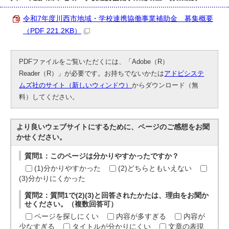
令和7年度川西市地域・学校連携協働事業補助金 募集概要
（PDF 221.2KB）
PDFファイルをご覧いただくには、「Adobe（R）
Reader（R）」が必要です。お持ちでないかたは
アドビシステ
ムズ社のサイト（新しいウィンドウ）
からダウンロード（無
料）してください。
より良いウェブサイトにするために、ページのご感想をお聞
かせください。
質問1：このページは分かりやすかったですか？
(1)分かりやすかった
(2)どちらともいえない
(3)分かりにくかった
質問2：質問1で(2)(3)と回答されたかたは、理由をお聞か
せください。（複数回答可）
ページを探しにくい
内容が多すぎる
内容が
少なすぎる
タイトルが分かりにくい
文章の表現