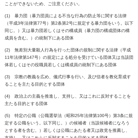
ことができないため、ご注意ください。
(1) 暴力団（暴力団員による不当な行為の防止等に関する法律
（平成3年法律第77号）第2条第2号に規定する暴力団をいう。以下
同じ。）又は暴力団若しくはその構成員（暴力団の構成団体の構
成員を含む。）の統制下にある団体
(2) 無差別大量殺人行為を行った団体の規制に関する法律（平成
11年法律第147号）の規定による処分を受けている団体又は当該団
体若しくはその役職員若しくは構成員の統制下にある団体
(3) 宗教の教義を広め、儀式行事を行い、及び信者を教化育成す
ることを主たる目的とする団体
(4) 政治上の主義を推進し、支持し、又はこれに反対することを
主たる目的とする団体
(5) 特定の公職（公職選挙法（昭和25年法律第100号）第3条に規
定する公職をいう。以下同じ。）の候補者（当該候補者になろう
とする者を含む。）若しくは公職にあたる者又は政党を推薦し、
支持し、又はこれらに反対することを目的とする団体