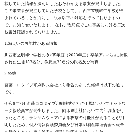
載していた情報が漏えいしたおそれがある事案が発生しました。
この事業者が発注していた学校として、川西市立明峰中学校が含
まれていることが判明し、現在以下の対応を行っておりますの
で、お知らせいたします。 なお、現時点でこの事案における二次
被害は確認されておりません。
1,漏えいの可能性がある情報
川西市立明峰中学校の令和5年度（2023年度）卒業アルバムに掲載
された生徒153名分、教職員32名分の氏名及び写真
2,経緯
斎藤コロタイプ印刷株式会社より報告のあった経緯は以下の通り
です。
令和6年7月 斎藤コロタイプ印刷株式会社の工場においてネットワ
ーク接続異常が発生しました。同印刷会社において内部調査を行
ったところ、ランサムウェアによる攻撃の可能性があることが判
明したため、個人情報保護委員会及び日本印刷産業連合会へ報告
を行うとともに専門業者へ相談し調査を開始しました。