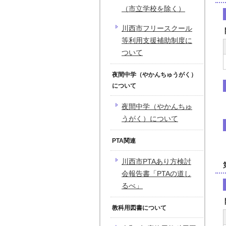
（市立学校を除く）
川西市フリースクール
等利用支援補助制度に
ついて
夜間中学（やかんちゅうがく）
について
夜間中学（やかんちゅ
うがく）について
PTA関連
川西市PTAあり方検討
会報告書「PTAの道し
るべ」
教科用図書について