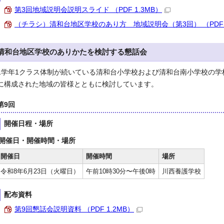
第3回地域説明会説明スライド （PDF 1.3MB）
（チラシ）清和台地区学校のあり方 地域説明会（第3回） （PDF 52
清和台地区学校のありかたを検討する懇話会
1学年1クラス体制が続いている清和台小学校および清和台南小学校の
に構成された地域の皆様とともに検討しています。
第9回
開催日程・場所
開催日・開催時間・場所
開催日
開催時間
場所
令和8年6月23日（火曜日）
午前10時30分〜午後0時
川西養護学校
配布資料
第9回懇話会説明資料 （PDF 1.2MB）