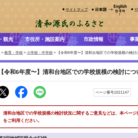
サイトマップ
・観光
市役所・施設案内
市政情報
事
き
>
教育・学校
>
小学校・中学校
> 【令和6年度〜】清和台地区での学校規模の検討
【令和6年度〜】清和台地区での学校規模の検討につ
更
ページ番号1021147
清和台地区での学校規模の検討状況に関するご意見などは、本ページ
をご利用ください。