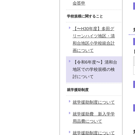
会答申
学校規模に関すること
【〜H30年度】多田グ
リーンハイツ地区・清
和台地区小学校統合計
画について
【令和6年度〜】清和台
地区での学校規模の検
討について
就学援助制度
就学援助制度について
就学援助費 新入学学
用品費について
就学援助制度について