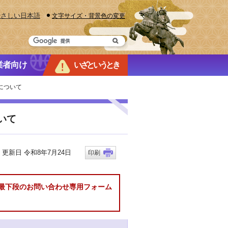
やさしい日本語
文字サイズ・背景色の変更
業者向け
いざというとき
について
いて
新日 令和8年7月24日
印刷
最下段のお問い合わせ専用フォーム