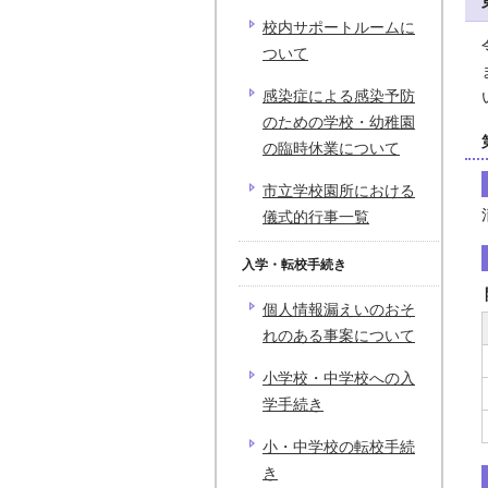
校内サポートルームに
ついて
感染症による感染予防
のための学校・幼稚園
の臨時休業について
市立学校園所における
儀式的行事一覧
入学・転校手続き
個人情報漏えいのおそ
れのある事案について
小学校・中学校への入
学手続き
小・中学校の転校手続
き