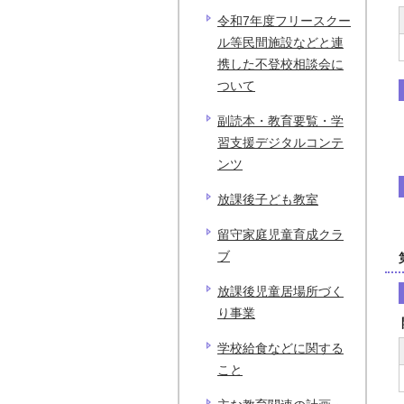
令和7年度フリースクー
ル等民間施設などと連
携した不登校相談会に
ついて
副読本・教育要覧・学
習支援デジタルコンテ
ンツ
放課後子ども教室
留守家庭児童育成クラ
ブ
放課後児童居場所づく
り事業
学校給食などに関する
こと