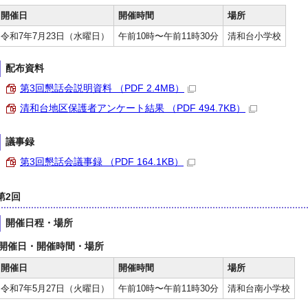
開催日
開催時間
場所
令和7年7月23日（水曜日）
午前10時〜午前11時30分
清和台小学校
配布資料
第3回懇話会説明資料 （PDF 2.4MB）
清和台地区保護者アンケート結果 （PDF 494.7KB）
議事録
第3回懇話会議事録 （PDF 164.1KB）
第2回
開催日程・場所
開催日・開催時間・場所
開催日
開催時間
場所
令和7年5月27日（火曜日）
午前10時〜午前11時30分
清和台南小学校