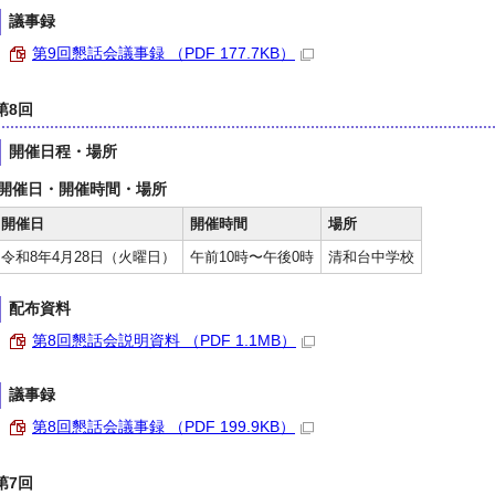
議事録
第9回懇話会議事録 （PDF 177.7KB）
第8回
開催日程・場所
開催日・開催時間・場所
開催日
開催時間
場所
令和8年4月28日（火曜日）
午前10時〜午後0時
清和台中学校
配布資料
第8回懇話会説明資料 （PDF 1.1MB）
議事録
第8回懇話会議事録 （PDF 199.9KB）
第7回