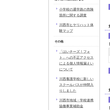
小学校の通学路の危険
箇所に関する調査
川西市ヒヤリハット体
験マップ
その他
「はいチーズ！フォ
ト」への不正アクセス
による個人情報漏えい
について
川西養護学校に新しい
スクールバスが仲間入
りしました
川西市地域・学校連携
協働事業補助金