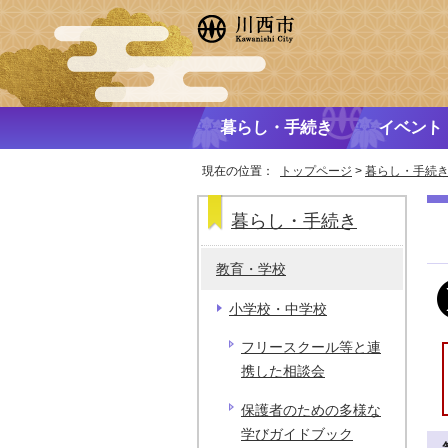
暮らし・手続き
イベント
現在の位置：
トップページ
>
暮らし・手続
暮らし・手続き
教育・学校
小学校・中学校
フリースクール等と連
携した相談会
保護者のための多様な
学びガイドブック