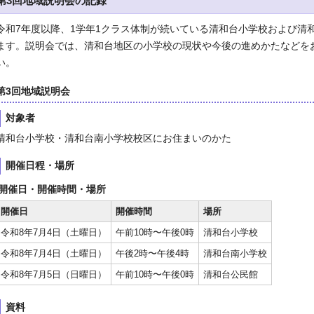
第3回地域説明会の記録
令和7年度以降、1学年1クラス体制が続いている清和台小学校および清
ます。説明会では、清和台地区の小学校の現状や今後の進めかたなどを
い。
第3回地域説明会
対象者
清和台小学校・清和台南小学校校区にお住まいのかた
開催日程・場所
開催日・開催時間・場所
開催日
開催時間
場所
令和8年7月4日（土曜日）
午前10時〜午後0時
清和台小学校
令和8年7月4日（土曜日）
午後2時〜午後4時
清和台南小学校
令和8年7月5日（日曜日）
午前10時〜午後0時
清和台公民館
資料