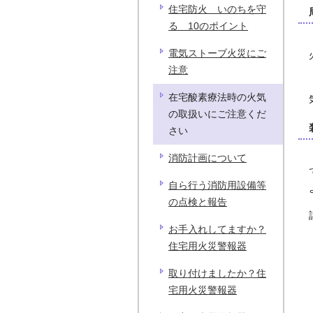
住宅防火 いのちを守
る 10のポイント
電気ストーブ火災にご
注意
在宅酸素療法時の火気
の取扱いにご注意くだ
さい
消防計画について
自ら行う消防用設備等
の点検と報告
お手入れしてますか？
住宅用火災警報器
取り付けましたか？住
宅用火災警報器