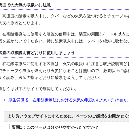
周囲での火気の取扱いに注意
高濃度の酸素を吸入中に、タバコなどの火気を近づけるとチューブや
火災の原因となります。
在宅酸素療法に使用する装置の使用中は、装置の周囲2メートル以内に
気を置かないでください。特に酸素吸入中には、タバコを絶対に吸わな
装置の取扱説明書どおりに使用しましょう
在宅酸素療法に使用する装置は、火気の取扱いに注意し取扱説明書ど
でチューブや衣服が燃えたり火災になることは無いので、必要以上に恐
よく読み、医師の指示どおりに酸素を吸入してください。
詳しくは以下のサイトで確認してください。
厚生労働省 在宅酸素療法における火気の取扱いについて
（外部リ
より良いウェブサイトにするために、ページのご感想をお聞かせく
質問1：このページは分かりやすかったですか？