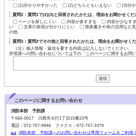
(1)分かりやすかった
(2)どちらともいえない
(3)
質問2：質問1で(2)(3)と回答されたかたは、理由をお聞かせく
ページを探しにくい
内容が多すぎる
内容が少なす
い
文章の表現が分かりにくい
箇条書きや表の活用など見
の他
質問3：質問2でその他と回答されたかたは、理由をお聞かせく
（注）個人情報・返信を要する内容は記入しないでください。
所管課への問い合わせについては下の「このページに関するお問
送信
このページに関する
お問い合わせ
消防本部 予防課
〒666-0017 川西市火打1丁目15番23号
電話：072-757-9946 ファクス：072-757-3379
消防本部 予防課へのお問い合わせは専用フォームをご利用