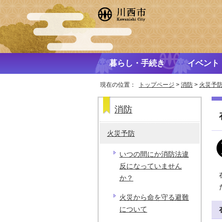
暮らし・手続き
イベント
現在の位置：
トップページ
>
消防
>
火災予
消防
火災予防
いつの間にか消防法違
反になっていません
か？
火災から命を守る避難
について