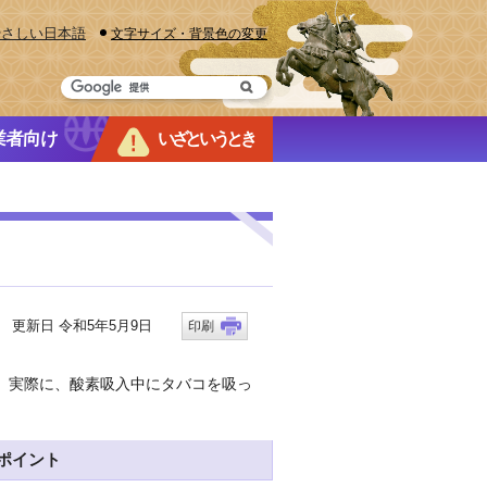
やさしい日本語
文字サイズ・背景色の変更
業者向け
いざというとき
更新日 令和5年5月9日
印刷
。実際に、酸素吸入中にタバコを吸っ
ポイント