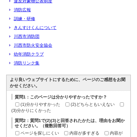
違反対象物公表制度
消防広報
訓練・研修
きんすけくんについて
川西市消防団
川西市防火安全協会
幼年消防クラブ
消防リンク集
より良いウェブサイトにするために、ページのご感想をお聞
かせください。
質問1：このページは分かりやすかったですか？
(1)分かりやすかった
(2)どちらともいえない
(3)分かりにくかった
質問2：質問1で(2)(3)と回答されたかたは、理由をお聞か
せください。（複数回答可）
ページを探しにくい
内容が多すぎる
内容が