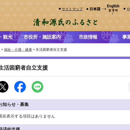
サイトマップ
・観光
市役所・施設案内
市政情報
事
き
>
福祉・介護・健康
> 生活困窮者自立支援
生活困窮者自立支援
お知らせ・募集
現在表示する項目はありません
経済的支援