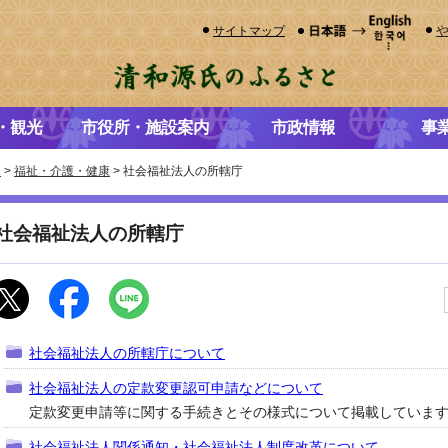
サイトマップ
・観光
市役所・施設案内
市政情報
事
き
>
福祉・介護・健康
> 社会福祉法人の所轄庁
社会福祉法人の所轄庁
社会福祉法人の所轄庁について
社会福祉法人の定款変更認可申請などについて
定款変更申請等に関する手続きとその様式について掲載していま
社会福祉法人関係通知・社会福祉法人制度改革について