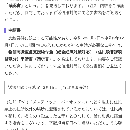
「確認書」
という。）を発送しております。（注2）内容をご確認
いただき、同封しております返信用封筒にて必要書類をご返送く
ださい。
申請書
支給要件に該当する可能性があり、令和5年1月2日〜令和5年12
月1日までに川西市に転入したかたがいる申請が必要な世帯へは
、
「物価高騰重点支援給付金（総合経済対策対応）（住民税非課税
世帯分）申請書（請求書）」
を発送しております。内容をご確認
いただき、同封しております返信用封筒にて必要書類をご返送く
ださい。
返送期限：令和6年3月15日（当日消印有効）
（注1）DV（ドメスティック・バイオレンス）などを理由に住民
票上の住所以外の場所に避難されているかたについては、住民票
を移しているもの（独立した世帯）とみなして、給付対象に該当
する場合もございます。下記担当窓口へご連絡いただくようお願
いいたします。