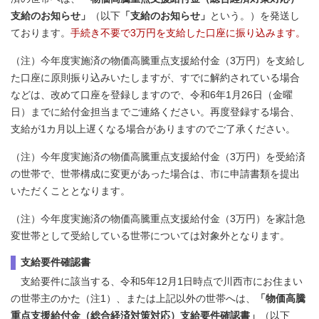
支給のお知らせ」
（以下
「支給のお知らせ」
という。）を発送し
ております。
手続き不要で3万円を支給した口座に振り込みます。
（注）今年度実施済の物価高騰重点支援給付金（3万円）を支給し
た口座に原則振り込みいたしますが、すでに解約されている場合
などは、改めて口座を登録しますので、令和6年1月26日（金曜
日）までに給付金担当までご連絡ください。再度登録する場合、
支給が1カ月以上遅くなる場合がありますのでご了承ください。
（注）今年度実施済の物価高騰重点支援給付金（3万円）を受給済
の世帯で、世帯構成に変更があった場合は、市に申請書類を提出
いただくこととなります。
（注）今年度実施済の物価高騰重点支援給付金（3万円）を家計急
変世帯として受給している世帯については対象外となります。
支給要件確認書
支給要件に該当する、令和5年12月1日時点で川西市にお住まい
の世帯主のかた（注1）、または上記以外の世帯へは、
「物価高騰
重点支援給付金（総合経済対策対応）支給要件確認書」
（以下