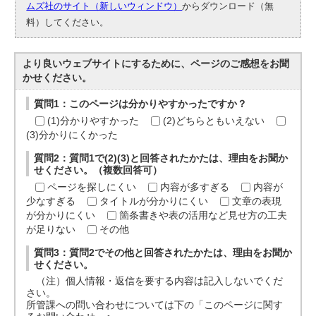
ムズ社のサイト（新しいウィンドウ）
からダウンロード（無
料）してください。
より良いウェブサイトにするために、ページのご感想をお聞
かせください。
質問1：このページは分かりやすかったですか？
(1)分かりやすかった
(2)どちらともいえない
(3)分かりにくかった
質問2：質問1で(2)(3)と回答されたかたは、理由をお聞か
せください。（複数回答可）
ページを探しにくい
内容が多すぎる
内容が
少なすぎる
タイトルが分かりにくい
文章の表現
が分かりにくい
箇条書きや表の活用など見せ方の工夫
が足りない
その他
質問3：質問2でその他と回答されたかたは、理由をお聞か
せください。
（注）個人情報・返信を要する内容は記入しないでくだ
さい。
所管課への問い合わせについては下の「このページに関す