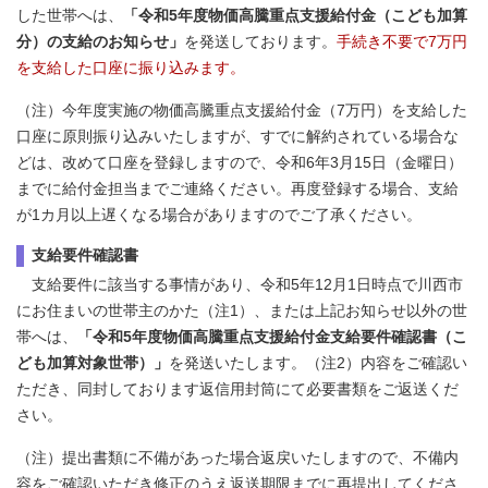
した世帯へは、
「令和5年度物価高騰重点支援給付金（こども加算
分）の支給のお知らせ」
を発送しております。
手続き不要で7万円
を支給した口座に振り込みます。
（注）今年度実施の物価高騰重点支援給付金（7万円）を支給した
口座に原則振り込みいたしますが、すでに解約されている場合な
どは、改めて口座を登録しますので、令和6年3月15日（金曜日）
までに給付金担当までご連絡ください。再度登録する場合、支給
が1カ月以上遅くなる場合がありますのでご了承ください。
支給要件確認書
支給要件に該当する事情があり、令和5年12月1日時点で川西市
にお住まいの世帯主のかた（注1）、または上記お知らせ以外の世
帯へは、
「令和5年度物価高騰重点支援給付金支給要件確認書（こ
ども加算対象世帯）」
を発送いたします。（注2）内容をご確認い
ただき、同封しております返信用封筒にて必要書類をご返送くだ
さい。
（注）提出書類に不備があった場合返戻いたしますので、不備内
容をご確認いただき修正のうえ返送期限までに再提出してくださ