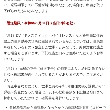
い。返送期限までに不備が解消されなかった場合は、申請が取り
下げられたものとみなします。
返送期限：令和6年5月31日（当日消印有効）
（注1）DV（ドメスティック・バイオレンス）などを理由に住民
票上の住所以外の場所に避難されているかたについては、住民票
を移しているもの（独立した世帯）とみなして、給付対象に該当
する場合もございます。下記担当窓口へご連絡いただくようお願
いいたします。
（注2）住民税の申告（修正申告）の時期により、給付対象でない
世帯へ確認書が送付されていることがありますので、ご了承くだ
さい。
修正申告などにより、世帯全員の令和5年度住民税が課税から非
課税へ変更になった場合は、以下の提出書類を下記担当窓口まで
持参していただければ、確認書を発行いたします。
住民税課税から非課税となったかたの非課税証明書（コピーで