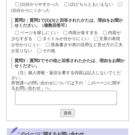
(1)分かりやすかった
(2)どちらともいえない
(3)分かりにくかった
質問2：質問1で(2)(3)と回答されたかたは、理由をお聞か
せください。（複数回答可）
ページを探しにくい
内容が多すぎる
内容が
少なすぎる
タイトルが分かりにくい
文章の表現
が分かりにくい
箇条書きや表の活用など見せ方の工夫
が足りない
その他
質問3：質問2でその他と回答されたかたは、理由をお聞か
せください。
（注）個人情報・返信を要する内容は記入しないでくだ
さい。
所管課への問い合わせについては下の「このページに関す
るお問い合わせ」へ。
送信
このページに関する
お問い合わせ