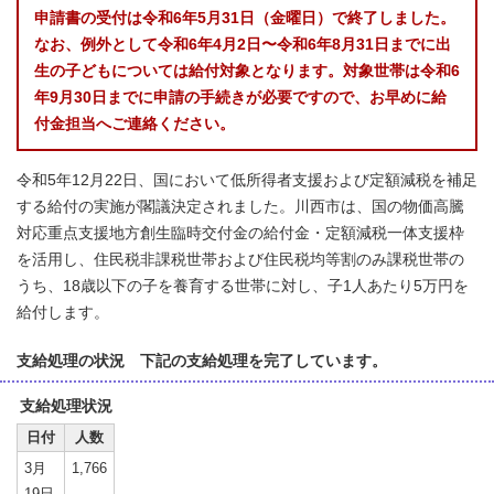
申請書の受付は令和6年5月31日（金曜日）で終了しました。
なお、例外として令和6年4月2日〜令和6年8月31日までに出
生の子どもについては給付対象となります。対象世帯は令和6
年9月30日までに申請の手続きが必要ですので、お早めに給
付金担当へご連絡ください。
令和5年12月22日、国において低所得者支援および定額減税を補足
する給付の実施が閣議決定されました。川西市は、国の物価高騰
対応重点支援地方創生臨時交付金の給付金・定額減税一体支援枠
を活用し、住民税非課税世帯および住民税均等割のみ課税世帯の
うち、18歳以下の子を養育する世帯に対し、子1人あたり5万円を
給付します。
支給処理の状況 下記の支給処理を完了しています。
支給処理状況
日付
人数
3月
1,766
19日