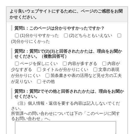
より良いウェブサイトにするために、ページのご感想をお聞
かせください。
質問1：このページは分かりやすかったですか？
(1)分かりやすかった
(2)どちらともいえない
(3)分かりにくかった
質問2：質問1で(2)(3)と回答されたかたは、理由をお聞か
せください。（複数回答可）
ページを探しにくい
内容が多すぎる
内容が
少なすぎる
タイトルが分かりにくい
文章の表現
が分かりにくい
箇条書きや表の活用など見せ方の工夫
が足りない
その他
質問3：質問2でその他と回答されたかたは、理由をお聞か
せください。
（注）個人情報・返信を要する内容は記入しないでくだ
さい。
所管課への問い合わせについては下の「このページに関す
るお問い合わせ」へ。