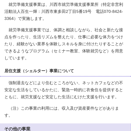
就労準備支援事業は、川西市就労準備支援事業所（特定非営利
活動法人百生一輝：川西市東多田2丁目5番19号 電話070-8424-
3364）で実施します。
就労準備支援事業では、体調と相談しながら、社会と新たな接
点を作ったり、生活リズムを整えたり、仕事に必要な体力をつけ
たり、経験がない業界を体験しスキルを身に付けたりすることが
できるようなプログラム（セミナー教室、体験就労など）を用意
しています。
居住支援（シェルター）事業について
強制退去などにより住むところがない、ネットカフェなどの不
安定な生活をしているかたに、緊急一時的に衣食住を提供すると
ともに、就労支援など安定した生活にむけた支援を行います。
（注）この事業の利用には、収入及び資産要件などがありま
す。
その他の事業