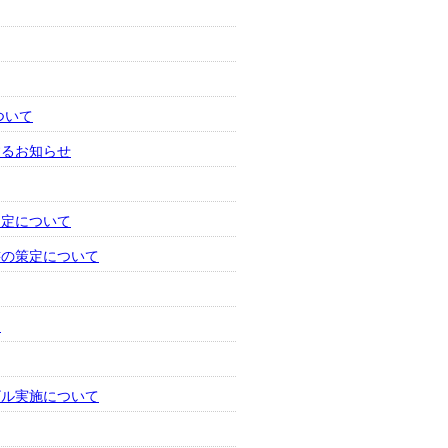
ついて
するお知らせ
選定について
書の策定について
明
ザル実施について