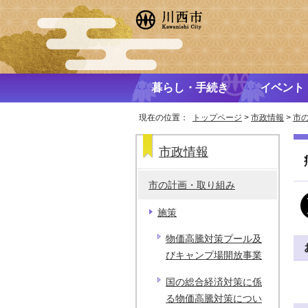
暮らし・手続き
イベント
現在の位置：
トップページ
>
市政情報
>
市
市政情報
市の計画・取り組み
施策
物価高騰対策プール及
びキャンプ場開放事業
国の総合経済対策に係
る物価高騰対策につい