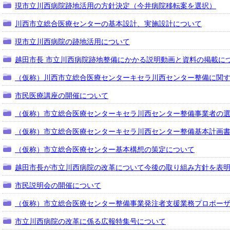
現市立川西病院跡地活用の方針決定（今井病院移転案を選択）
川西市立総合医療センターの基本設計、実施設計について
現市立川西病院の跡地活用について
越田市長 市立川西病院跡地整備にかかる説明動画と資料の掲載に
（仮称）川西市立総合医療センターキセラ川西センター整備に関
市民医療講座の開催について
（仮称）市立総合医療センターキセラ川西センター整備事業者の
（仮称）市立総合医療センターキセラ川西センター整備基本計画
（仮称）市立総合医療センター基本構想の策定について
越田市長が市立川西病院の改革について今後の取り組み方針を表
市民説明会の開催について
（仮称）市立総合医療センター整備事業発注者支援業務プロポー
市立川西病院の改革に係る広報特集号について