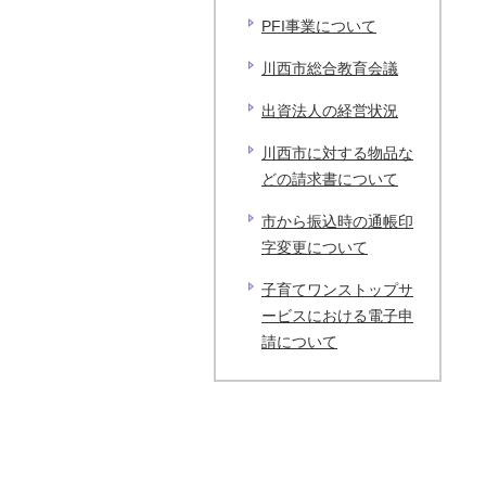
PFI事業について
川西市総合教育会議
出資法人の経営状況
川西市に対する物品な
どの請求書について
市から振込時の通帳印
字変更について
子育てワンストップサ
ービスにおける電子申
請について