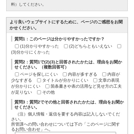
料）してください。
より良いウェブサイトにするために、ページのご感想をお聞
かせください。
質問1：このページは分かりやすかったですか？
(1)分かりやすかった
(2)どちらともいえない
(3)分かりにくかった
質問2：質問1で(2)(3)と回答されたかたは、理由をお聞か
せください。（複数回答可）
ページを探しにくい
内容が多すぎる
内容が
少なすぎる
タイトルが分かりにくい
文章の表現
が分かりにくい
箇条書きや表の活用など見せ方の工夫
が足りない
その他
質問3：質問2でその他と回答されたかたは、理由をお聞か
せください。
（注）個人情報・返信を要する内容は記入しないでくだ
さい。
所管課への問い合わせについては下の「このページに関す
るお問い合わせ」へ。