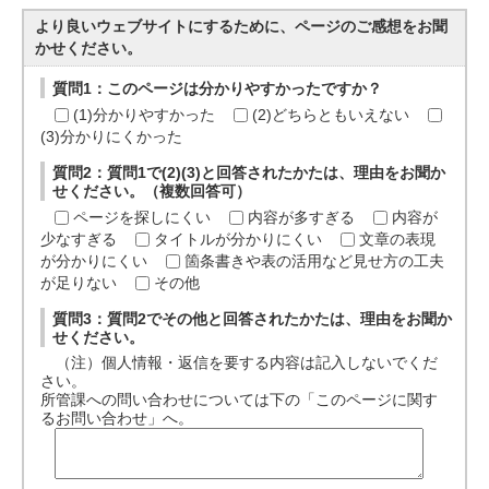
より良いウェブサイトにするために、ページのご感想をお聞
かせください。
質問1：このページは分かりやすかったですか？
(1)分かりやすかった
(2)どちらともいえない
(3)分かりにくかった
質問2：質問1で(2)(3)と回答されたかたは、理由をお聞か
せください。（複数回答可）
ページを探しにくい
内容が多すぎる
内容が
少なすぎる
タイトルが分かりにくい
文章の表現
が分かりにくい
箇条書きや表の活用など見せ方の工夫
が足りない
その他
質問3：質問2でその他と回答されたかたは、理由をお聞か
せください。
（注）個人情報・返信を要する内容は記入しないでくだ
さい。
所管課への問い合わせについては下の「このページに関す
るお問い合わせ」へ。