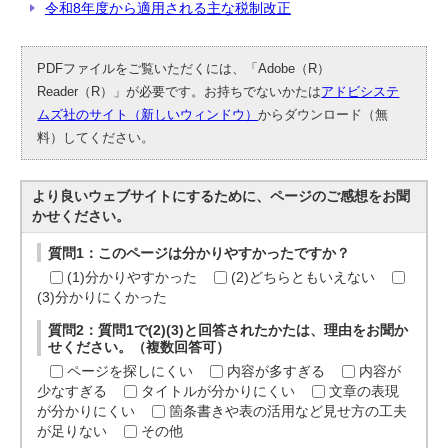
令和8年度から適用される主な税制改正
PDFファイルをご覧いただくには、「Adobe（R）
Reader（R）」が必要です。お持ちでないかたは
アドビシステ
ムズ社のサイト（新しいウィンドウ）
からダウンロード（無
料）してください。
より良いウェブサイトにするために、ページのご感想をお聞
かせください。
質問1：このページは分かりやすかったですか？
(1)分かりやすかった
(2)どちらともいえない
(3)分かりにくかった
質問2：質問1で(2)(3)と回答されたかたは、理由をお聞か
せください。（複数回答可）
ページを探しにくい
内容が多すぎる
内容が
少なすぎる
タイトルが分かりにくい
文章の表現
が分かりにくい
箇条書きや表の活用など見せ方の工夫
が足りない
その他