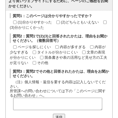
より良いウェブサイトにするために、ページのご感想をお聞
かせください。
質問1：このページは分かりやすかったですか？
(1)分かりやすかった
(2)どちらともいえない
(3)分かりにくかった
質問2：質問1で(2)(3)と回答されたかたは、理由をお聞か
せください。（複数回答可）
ページを探しにくい
内容が多すぎる
内容が
少なすぎる
タイトルが分かりにくい
文章の表現
が分かりにくい
箇条書きや表の活用など見せ方の工夫
が足りない
その他
質問3：質問2でその他と回答されたかたは、理由をお聞か
せください。
（注）個人情報・返信を要する内容は記入しないでくだ
さい。
所管課への問い合わせについては下の「このページに関す
るお問い合わせ」へ。
送信