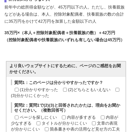
前年中の総所得金額などが、45万円以下の人。ただし、扶養親族
などがある場合は、本人、控除対象配偶者、扶養親族の数の合計
に35万円をかけて42万円を加算した金額以下の人
35万円×（本人＋控除対象配偶者＋扶養親族の数）＋42万円
（控除対象配偶者や扶養親族のいずれも有しない場合は45万円）
より良いウェブサイトにするために、ページのご感想をお聞
かせください。
質問1：このページは分かりやすかったですか？
(1)分かりやすかった
(2)どちらともいえない
(3)分かりにくかった
質問2：質問1で(2)(3)と回答されたかたは、理由をお聞か
せください。（複数回答可）
ページを探しにくい
内容が多すぎる
内容が
少なすぎる
タイトルが分かりにくい
文章の表現
が分かりにくい
箇条書きや表の活用など見せ方の工夫