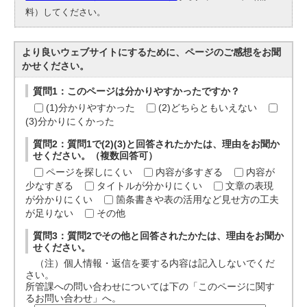
料）してください。
より良いウェブサイトにするために、ページのご感想をお聞
かせください。
質問1：このページは分かりやすかったですか？
(1)分かりやすかった
(2)どちらともいえない
(3)分かりにくかった
質問2：質問1で(2)(3)と回答されたかたは、理由をお聞か
せください。（複数回答可）
ページを探しにくい
内容が多すぎる
内容が
少なすぎる
タイトルが分かりにくい
文章の表現
が分かりにくい
箇条書きや表の活用など見せ方の工夫
が足りない
その他
質問3：質問2でその他と回答されたかたは、理由をお聞か
せください。
（注）個人情報・返信を要する内容は記入しないでくだ
さい。
所管課への問い合わせについては下の「このページに関す
るお問い合わせ」へ。