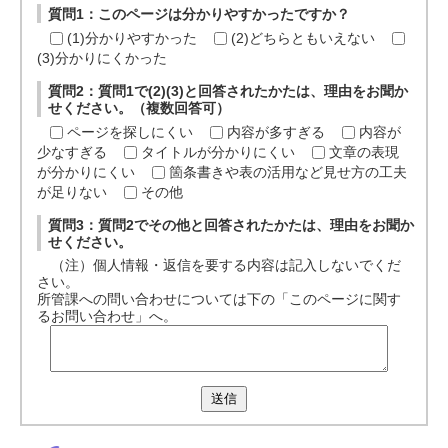
質問1：このページは分かりやすかったですか？
(1)分かりやすかった
(2)どちらともいえない
(3)分かりにくかった
質問2：質問1で(2)(3)と回答されたかたは、理由をお聞か
せください。（複数回答可）
ページを探しにくい
内容が多すぎる
内容が
少なすぎる
タイトルが分かりにくい
文章の表現
が分かりにくい
箇条書きや表の活用など見せ方の工夫
が足りない
その他
質問3：質問2でその他と回答されたかたは、理由をお聞か
せください。
（注）個人情報・返信を要する内容は記入しないでくだ
さい。
所管課への問い合わせについては下の「このページに関す
るお問い合わせ」へ。
送信